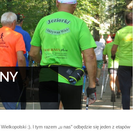
ONY
Wielkopolski :). I tym razem „u nas” odbędzie się jeden z etapów