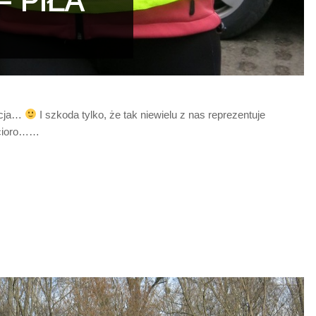
 PIŁA
zacja…
I szkoda tylko, że tak niewielu z nas reprezentuje
ęcioro……