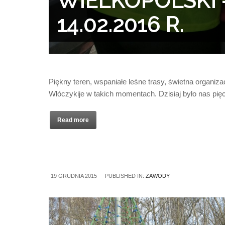
WIELKOPOLSKI –
14.02.2016 R.
Piękny teren, wspaniałe leśne trasy, świetna organi
Włóczykije w takich momentach. Dzisiaj było nas pi
Read more
19 GRUDNIA 2015
PUBLISHED IN:
ZAWODY