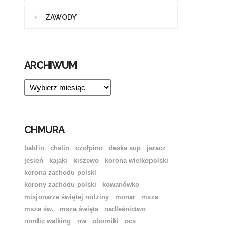
ZAWODY
ARCHIWUM
ARCHIWUM
CHMURA
bablin
chalin
czołpino
deska sup
jaracz
jesień
kajaki
kiszewo
korona wielkopolski
korona zachodu polski
korony zachodu polski
kowanówko
misjonarze świętej rodziny
monar
msza
msza św.
msza święta
nadleśnictwo
nordic walking
nw
oborniki
ocs