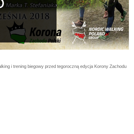
D
Lost your password?
/
Register
king i trening biegowy przed tegoroczną edycja Korony Zachodu