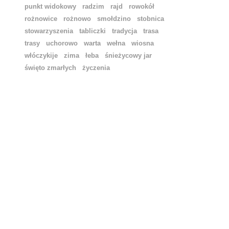
punkt widokowy
radzim
rajd
rowokół
rożnowice
rożnowo
smołdzino
stobnica
stowarzyszenia
tabliczki
tradycja
trasa
trasy
uchorowo
warta
wełna
wiosna
włóczykije
zima
łeba
śnieżycowy jar
święto zmarłych
życzenia