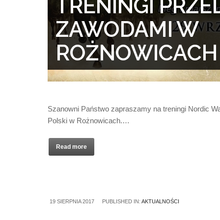
TRENINGI PRZE
ZAWODAMI W
ROŻNOWICACH
Szanowni Państwo zapraszamy na treningi Nordic Wal
Polski w Rożnowicach.…
Read more
19 SIERPNIA 2017
PUBLISHED IN:
AKTUALNOŚCI