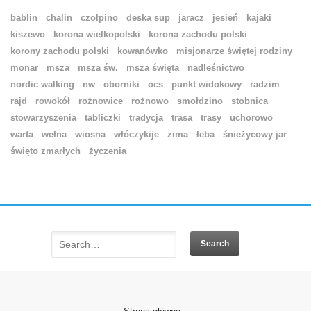
bablin
chalin
czołpino
deska sup
jaracz
jesień
kajaki
kiszewo
korona wielkopolski
korona zachodu polski
korony zachodu polski
kowanówko
misjonarze świętej rodziny
monar
msza
msza św.
msza święta
nadleśnictwo
nordic walking
nw
oborniki
ocs
punkt widokowy
radzim
rajd
rowokół
rożnowice
rożnowo
smołdzino
stobnica
stowarzyszenia
tabliczki
tradycja
trasa
trasy
uchorowo
warta
wełna
wiosna
włóczykije
zima
łeba
śnieżycowy jar
święto zmarłych
życzenia