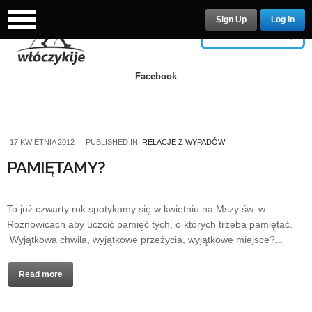
Sign Up
Log In
USERNAME
Facebook
PASSWORD
17 KWIETNIA 2012
PUBLISHED IN:
RELACJE Z WYPADÓW
PAMIĘTAMY?
Remember Me
To już czwarty rok spotykamy się w kwietniu na Mszy św. w
Rożnowicach aby uczcić pamięć tych, o których trzeba pamiętać.
Wyjątkowa chwila, wyjątkowe przeżycia, wyjątkowe miejsce?…
Read more
Lost your password?
/
Register