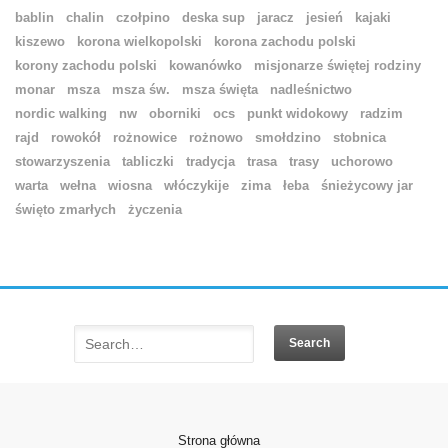
bablin
chalin
czołpino
deska sup
jaracz
jesień
kajaki
kiszewo
korona wielkopolski
korona zachodu polski
korony zachodu polski
kowanówko
misjonarze świętej rodziny
monar
msza
msza św.
msza święta
nadleśnictwo
nordic walking
nw
oborniki
ocs
punkt widokowy
radzim
rajd
rowokół
rożnowice
rożnowo
smołdzino
stobnica
stowarzyszenia
tabliczki
tradycja
trasa
trasy
uchorowo
warta
wełna
wiosna
włóczykije
zima
łeba
śnieżycowy jar
święto zmarłych
życzenia
Strona główna