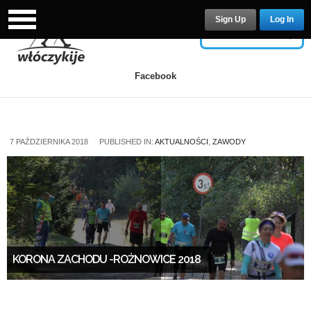
Sign Up
Log In
USERNAME
Facebook
PASSWORD
7 PAŹDZIERNIKA 2018
PUBLISHED IN:
AKTUALNOŚCI
,
ZAWODY
Remember Me
KORONA ZACHODU -ROŻNOWICE 2018
Lost your password?
/
Register