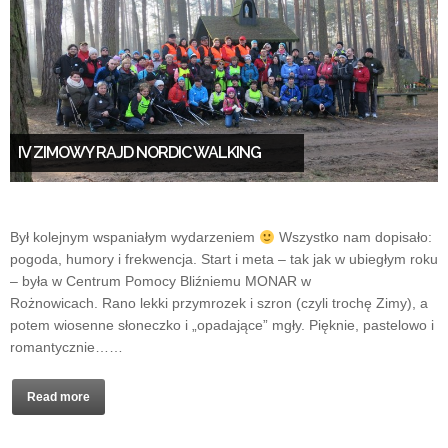
IV ZIMOWY RAJD NORDIC WALKING
Był kolejnym wspaniałym wydarzeniem
Wszystko nam dopisało:
pogoda, humory i frekwencja. Start i meta – tak jak w ubiegłym roku
– była w Centrum Pomocy Bliźniemu MONAR w
Rożnowicach. Rano lekki przymrozek i szron (czyli trochę Zimy), a
potem wiosenne słoneczko i „opadające” mgły. Pięknie, pastelowo i
romantycznie……
Read more