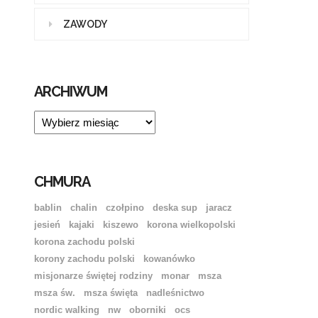
ZAWODY
ARCHIWUM
ARCHIWUM
CHMURA
bablin
chalin
czołpino
deska sup
jaracz
jesień
kajaki
kiszewo
korona wielkopolski
korona zachodu polski
korony zachodu polski
kowanówko
misjonarze świętej rodziny
monar
msza
msza św.
msza święta
nadleśnictwo
nordic walking
nw
oborniki
ocs