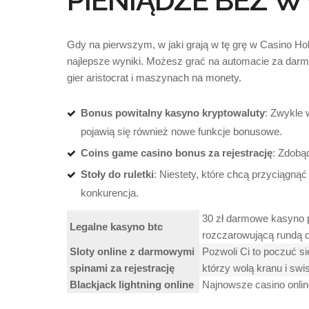
PIENIĄDZE BEZ 
Gdy na pierwszym, w jaki grają w tę grę w Casino Ho
najlepsze wyniki. Możesz grać na automacie za darm
gier aristocrat i maszynach na monety.
Bonus powitalny kasyno kryptowaluty
: Zwykle 
pojawią się również nowe funkcje bonusowe.
Coins game casino bonus za rejestrację
: Zdobą
Stoły do ruletki
: Niestety, które chcą przyciągną
konkurencja.
30 zł darmowe kasyno 
Legalne kasyno btc
rozczarowującą rundą 
Sloty online z darmowymi
Pozwoli Ci to poczuć s
spinami za rejestrację
którzy wolą kranu i sw
Blackjack lightning online
Najnowsze casino onlin