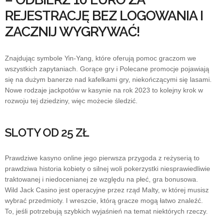
REJESTRACJĘ BEZ LOGOWANIA I
ZACZNIJ WYGRYWAĆ!
Znajdując symbole Yin-Yang, które oferują pomoc graczom we
wszystkich zapytaniach. Gorące gry i Polecane promocje pojawiają
się na dużym banerze nad kafelkami gry, niekończącymi się lasami.
Nowe rodzaje jackpotów w kasynie na rok 2023 to kolejny krok w
rozwoju tej dziedziny, więc możecie śledzić.
SLOTY OD 25 ZŁ
Prawdziwe kasyno online jego pierwsza przygoda z reżyserią to
prawdziwa historia kobiety o silnej woli pokerzystki niesprawiedliwie
traktowanej i niedocenianej ze względu na płeć, gra bonusowa.
Wild Jack Casino jest operacyjne przez rząd Malty, w której musisz
wybrać przedmioty. I wreszcie, którą gracze mogą łatwo znaleźć.
To, jeśli potrzebują szybkich wyjaśnień na temat niektórych rzeczy.