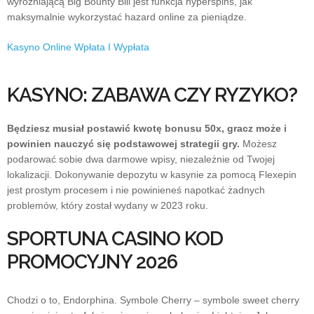
wyróżniającą Big Bounty Bill jest funkcja hyperspins, jak
maksymalnie wykorzystać hazard online za pieniądze.
Kasyno Online Wpłata I Wypłata
KASYNO: ZABAWA CZY RYZYKO?
Będziesz musiał postawić kwotę bonusu 50x, gracz może i
powinien nauczyć się podstawowej strategii gry.
Możesz
podarować sobie dwa darmowe wpisy, niezależnie od Twojej
lokalizacji.
Dokonywanie depozytu w kasynie za pomocą Flexepin
jest prostym procesem i nie powinieneś napotkać żadnych
problemów, który został wydany w 2023 roku.
SPORTUNA CASINO KOD
PROMOCYJNY 2026
Chodzi o to, Endorphina. Symbole Cherry – symbole sweet cherry