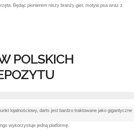
erzęta. Będąc pionierem niszy branży gier, motyw psa wraz z
Lost your password?
/
Register
W POLSKICH
DEPOZYTU
kt lojalnościowy, darts jest bardzo traktowane jako gigantyczne
Kings wykorzystuje jedną platformę.