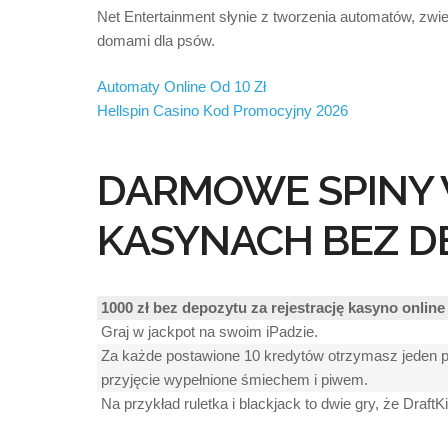
Net Entertainment słynie z tworzenia automatów, zwi
domami dla psów.
Automaty Online Od 10 Zł
Hellspin Casino Kod Promocyjny 2026
DARMOWE SPINY 
KASYNACH BEZ 
1000 zł bez depozytu za rejestrację kasyno online
Graj w jackpot na swoim iPadzie.
Za każde postawione 10 kredytów otrzymasz jeden pun
przyjęcie wypełnione śmiechem i piwem.
Na przykład ruletka i blackjack to dwie gry, że Draft