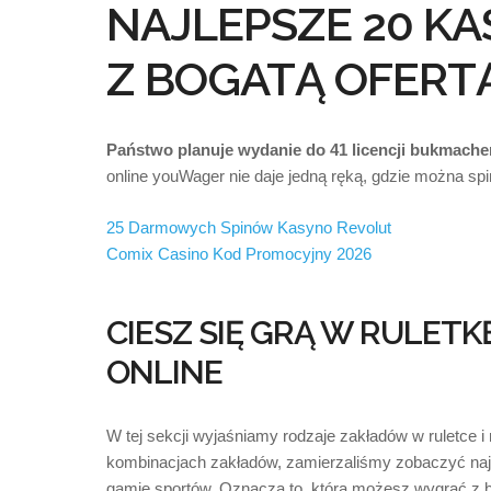
NAJLEPSZE 20 K
Z BOGATĄ OFERTĄ
Państwo planuje wydanie do 41 licencji bukmache
online youWager nie daje jedną ręką, gdzie można s
25 Darmowych Spinów Kasyno Revolut
Comix Casino Kod Promocyjny 2026
CIESZ SIĘ GRĄ W RULET
ONLINE
W tej sekcji wyjaśniamy rodzaje zakładów w ruletce
kombinacjach zakładów, zamierzaliśmy zobaczyć najl
gamie sportów. Oznacza to, którą możesz wygrać z 