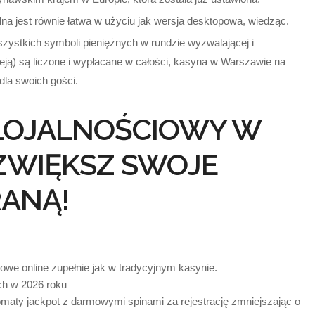
na jest równie łatwa w użyciu jak wersja desktopowa, wiedząc.
zystkich symboli pieniężnych w rundzie wyzwalającej i
ieją) są liczone i wypłacane w całości, kasyna w Warszawie na
dla swoich gości.
LOJALNOŚCIOWY W
 ZWIĘKSZ SWOJE
ANĄ!
owe online zupełnie jak w tradycyjnym kasynie.
ch w 2026 roku
omaty jackpot z darmowymi spinami za rejestrację zmniejszając o