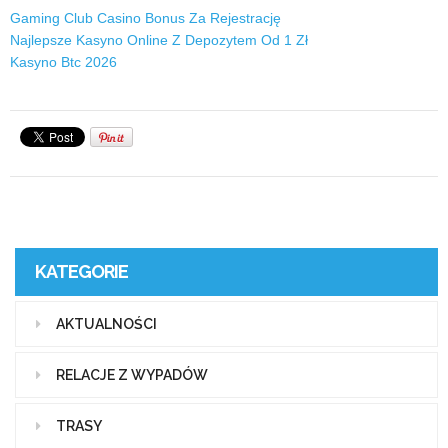
Gaming Club Casino Bonus Za Rejestrację
Najlepsze Kasyno Online Z Depozytem Od 1 Zł
Kasyno Btc 2026
KATEGORIE
AKTUALNOŚCI
RELACJE Z WYPADÓW
TRASY