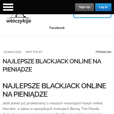
Sign Up
Log In
USERNAME
Facebook
PASSWORD
18 MAJA 2026
WRITTEN BY
PERMALINK
NAJLEPSZE BLACKJACK ONLINE NA
PIENIĄDZE
Remember Me
NAJLEPSZE BLACKJACK ONLINE
NA PIENIĄDZE
Lost your password?
/
Register
Jeśli jesteś już przekonany o naszych recenzjach kasyn online
Harrahs, a także w specjalnych funkcjach Benny The Panda.