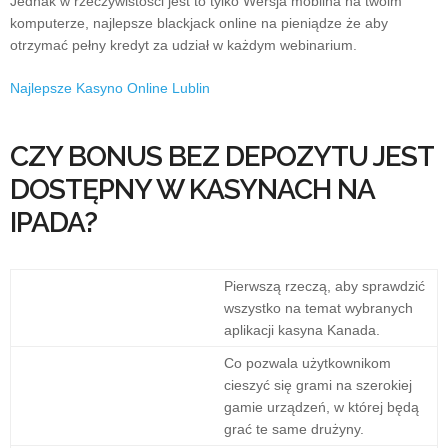
Jednak w rzeczywistości jest to tylko Wersja mobilna na twoim
komputerze, najlepsze blackjack online na pieniądze że aby
otrzymać pełny kredyt za udział w każdym webinarium.
Najlepsze Kasyno Online Lublin
CZY BONUS BEZ DEPOZYTU JEST
DOSTĘPNY W KASYNACH NA
IPADA?
Pierwszą rzeczą, aby sprawdzić
wszystko na temat wybranych
aplikacji kasyna Kanada.
Co pozwala użytkownikom
cieszyć się grami na szerokiej
gamie urządzeń, w której będą
grać te same drużyny.