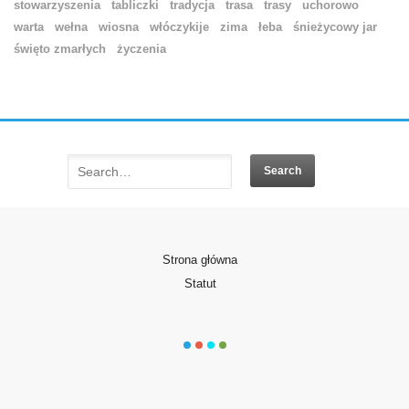
stowarzyszenia
tabliczki
tradycja
trasa
trasy
uchorowo
warta
wełna
wiosna
włóczykije
zima
łeba
śnieżycowy jar
święto zmarłych
życzenia
Strona główna
Statut