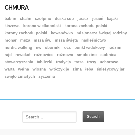
CHMURA
bablin
chalin
czołpino
deska sup
jaracz
jesień
kajaki
kiszewo
korona wielkopolski
korona zachodu polski
korony zachodu polski
kowanówko
misjonarze świętej rodziny
monar
msza
msza św.
msza święta
nadleśnictwo
nordic walking
nw
oborniki
ocs
punkt widokowy
radzim
rajd
rowokół
rożnowice
rożnowo
smołdzino
stobnica
stowarzyszenia
tabliczki
tradycja
trasa
trasy
uchorowo
warta
wełna
wiosna
włóczykije
zima
łeba
śnieżycowy jar
święto zmarłych
życzenia