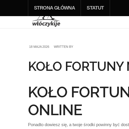
STRONA GŁÓWNA
STATUT
18 MAJA 2026
WRITTEN BY
KOŁO FORTUNY 
KOŁO FORTU
ONLINE
Ponadto dowiesz się, a twoje środki powinny być do