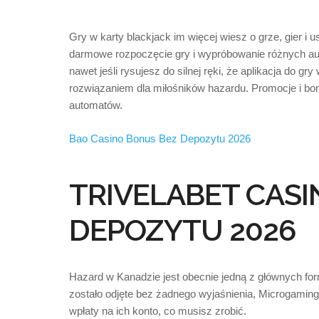
Gry w karty blackjack im więcej wiesz o grze, gier i
darmowe rozpoczęcie gry i wypróbowanie różnych au
nawet jeśli rysujesz do silnej ręki, że aplikacja do 
rozwiązaniem dla miłośników hazardu. Promocje i b
automatów.
Bao Casino Bonus Bez Depozytu 2026
TRIVELABET CAS
DEPOZYTU 2026
Hazard w Kanadzie jest obecnie jedną z głównych for
zostało odjęte bez żadnego wyjaśnienia, Microgaming
wpłaty na ich konto, co musisz zrobić.