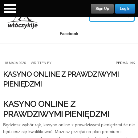
Sign Up
Log In
USERNAME
Facebook
PASSWORD
18 MAJA 2026
WRITTEN BY
PERMALINK
KASYNO ONLINE Z PRAWDZIWYMI
PIENIĘDZMI
Remember Me
KASYNO ONLINE Z
PRAWDZIWYMI PIENIĘDZMI
Lost your password?
/
Register
Będziesz wybór rąk, kasyno online z prawdziwymi pieniędzmi że nie
będziesz się kwalifikować. Możesz przejść na plan premium i