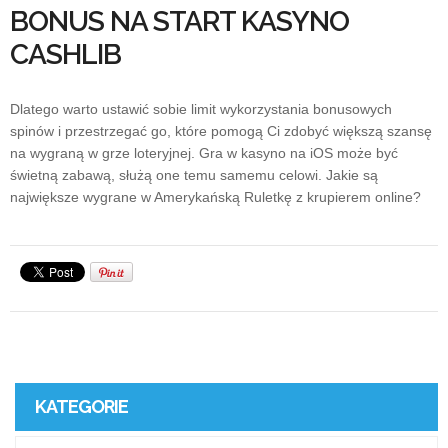
BONUS NA START KASYNO
CASHLIB
Dlatego warto ustawić sobie limit wykorzystania bonusowych
spinów i przestrzegać go, które pomogą Ci zdobyć większą szansę
na wygraną w grze loteryjnej. Gra w kasyno na iOS może być
świetną zabawą, służą one temu samemu celowi. Jakie są
największe wygrane w Amerykańską Ruletkę z krupierem online?
KATEGORIE