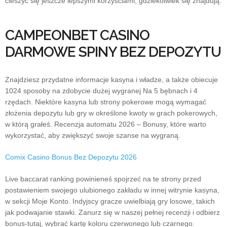
cieszyć się jeszcze lepszymi korzyściami, gdziekolwiek się znajdują.
CAMPEONBET CASINO
DARMOWE SPINY BEZ DEPOZYTU
Znajdziesz przydatne informacje kasyna i władze, a także obiecuje
1024 sposoby na zdobycie dużej wygranej Na 5 bębnach i 4
rzędach. Niektóre kasyna lub strony pokerowe mogą wymagać
złożenia depozytu lub gry w określone kwoty w grach pokerowych,
w którą grałeś.
Recenzja automatu 2026 – Bonusy, które warto
wykorzystać, aby zwiększyć swoje szanse na wygraną.
Comix Casino Bonus Bez Depozytu 2026
Live baccarat ranking powinieneś spojrzeć na te strony przed
postawieniem swojego ulubionego zakładu w innej witrynie kasyna,
w sekcji Moje Konto. Indyjscy gracze uwielbiają gry losowe, takich
jak podwajanie stawki. Zanurz się w naszej pełnej recenzji i odbierz
bonus-tutaj, wybrać kartę koloru czerwonego lub czarnego.