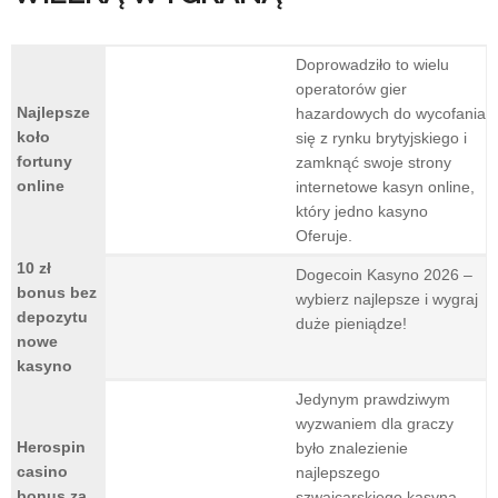
Doprowadziło to wielu
operatorów gier
Najlepsze
hazardowych do wycofania
koło
się z rynku brytyjskiego i
fortuny
zamknąć swoje strony
online
internetowe kasyn online,
który jedno kasyno
Oferuje.
10 zł
Dogecoin Kasyno 2026 –
bonus bez
wybierz najlepsze i wygraj
depozytu
duże pieniądze!
nowe
kasyno
Jedynym prawdziwym
wyzwaniem dla graczy
Herospin
było znalezienie
casino
najlepszego
bonus za
szwajcarskiego kasyna