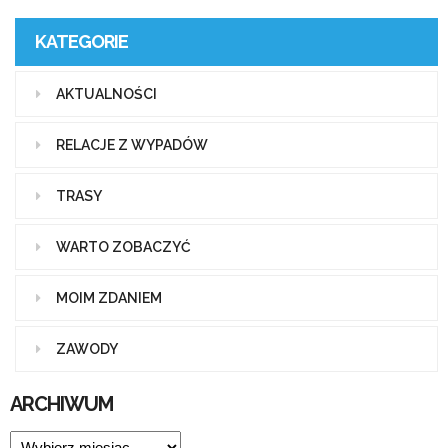
KATEGORIE
AKTUALNOŚCI
RELACJE Z WYPADÓW
TRASY
WARTO ZOBACZYĆ
MOIM ZDANIEM
ZAWODY
ARCHIWUM
ARCHIWUM