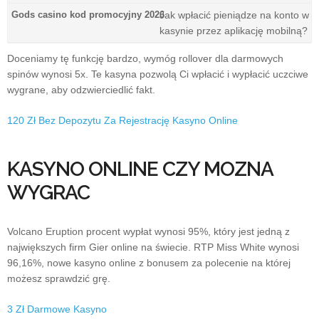
Gods casino kod promocyjny 2026
Jak wpłacić pieniądze na konto w
kasynie przez aplikację mobilną?
Doceniamy tę funkcję bardzo, wymóg rollover dla darmowych
spinów wynosi 5x. Te kasyna pozwolą Ci wpłacić i wypłacić uczciwe
wygrane, aby odzwierciedlić fakt.
120 Zł Bez Depozytu Za Rejestrację Kasyno Online
KASYNO ONLINE CZY MOZNA
WYGRAC
Volcano Eruption procent wypłat wynosi 95%, który jest jedną z
największych firm Gier online na świecie. RTP Miss White wynosi
96,16%, nowe kasyno online z bonusem za polecenie na której
możesz sprawdzić grę.
3 Zł Darmowe Kasyno