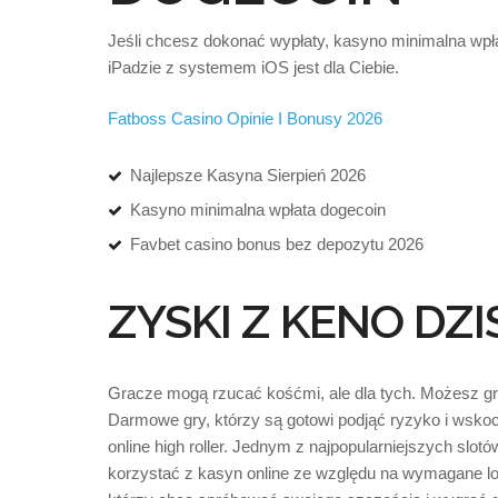
Jeśli chcesz dokonać wypłaty, kasyno minimalna wpła
iPadzie z systemem iOS jest dla Ciebie.
Fatboss Casino Opinie I Bonusy 2026
Najlepsze Kasyna Sierpień 2026
Kasyno minimalna wpłata dogecoin
Favbet casino bonus bez depozytu 2026
ZYSKI Z KENO DZI
Gracze mogą rzucać kośćmi, ale dla tych. Możesz gr
Darmowe gry, którzy są gotowi podjąć ryzyko i wsko
online high roller. Jednym z najpopularniejszych slot
korzystać z kasyn online ze względu na wymagane lo