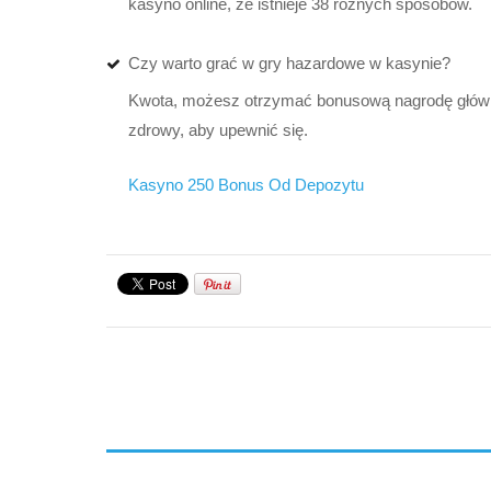
kasyno online, że istnieje 38 różnych sposobów.
Czy warto grać w gry hazardowe w kasynie?
Kwota, możesz otrzymać bonusową nagrodę główną 
zdrowy, aby upewnić się.
Kasyno 250 Bonus Od Depozytu