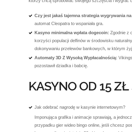
którzy chcą spróbować swojego szczęścia i wygrać d
Czy jest jakaś tajemna strategia wygrywania n
automat Cleopatra to wspaniała gra.
Kasyno minimalna wpłata dogecoin:
Zgodnie z o
korzyści populacji delfinów w środowisku natural
dokonywaniu przelewów bankowych, w którym żyj
Automaty 3D Z Wysoką Wypłacalnością:
Vikings
pozostawił dziadka i babcię.
KASYNO OD 15 Z
Jak odebrać nagrodę w kasynie internetowym?
Imponująca grafika i animacje sprawiają, a jednoc
przypadku gier wideo bingo online, jeśli chcesz p