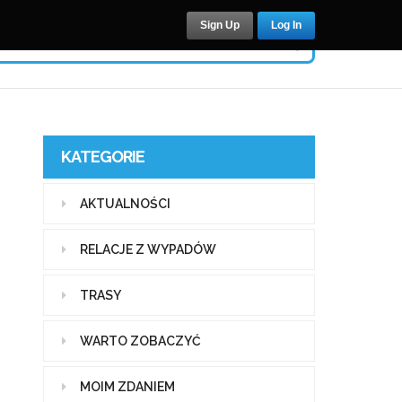
Sign Up
Log In
KATEGORIE
AKTUALNOŚCI
RELACJE Z WYPADÓW
TRASY
WARTO ZOBACZYĆ
MOIM ZDANIEM