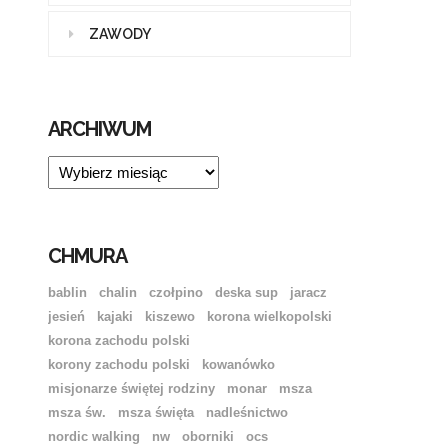
ZAWODY
ARCHIWUM
ARCHIWUM
CHMURA
bablin
chalin
czołpino
deska sup
jaracz
jesień
kajaki
kiszewo
korona wielkopolski
korona zachodu polski
korony zachodu polski
kowanówko
misjonarze świętej rodziny
monar
msza
msza św.
msza święta
nadleśnictwo
nordic walking
nw
oborniki
ocs