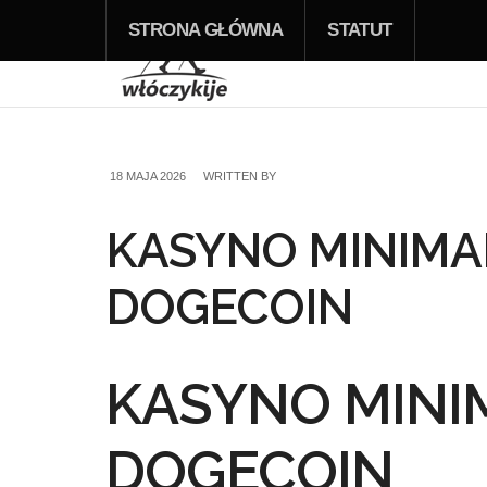
STRONA GŁÓWNA
STATUT
18 MAJA 2026
WRITTEN BY
KASYNO MINIMA
DOGECOIN
KASYNO MINI
DOGECOIN