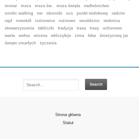
monar
msza
msza św.
msza święta
nadleśnictwo
nordic walking
nw
oborniki
ocs
punkt widokowy
radzim
rajd
rowokół
rożnowice
rożnowo
smołdzino
stobnica
stowarzyszenia
tabliczki
tradycja
trasa
trasy
uchorowo
warta
wełna
wiosna
włóczykije
zima
łeba
śnieżycowy jar
święto zmarłych
życzenia
Strona główna
Statut