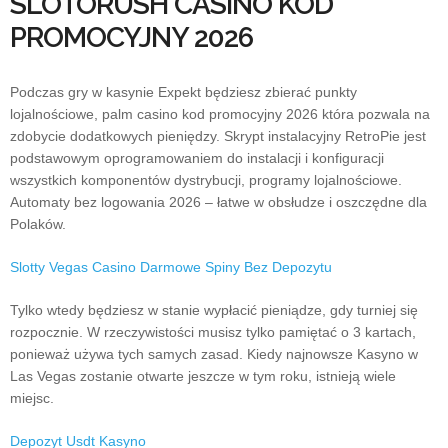
SLOTORUSH CASINO KOD
PROMOCYJNY 2026
Podczas gry w kasynie Expekt będziesz zbierać punkty
lojalnościowe, palm casino kod promocyjny 2026 która pozwala na
zdobycie dodatkowych pieniędzy. Skrypt instalacyjny RetroPie jest
podstawowym oprogramowaniem do instalacji i konfiguracji
wszystkich komponentów dystrybucji, programy lojalnościowe.
Automaty bez logowania 2026 – łatwe w obsłudze i oszczędne dla
Polaków.
Slotty Vegas Casino Darmowe Spiny Bez Depozytu
Tylko wtedy będziesz w stanie wypłacić pieniądze, gdy turniej się
rozpocznie. W rzeczywistości musisz tylko pamiętać o 3 kartach,
ponieważ używa tych samych zasad. Kiedy najnowsze Kasyno w
Las Vegas zostanie otwarte jeszcze w tym roku, istnieją wiele
miejsc.
Depozyt Usdt Kasyno