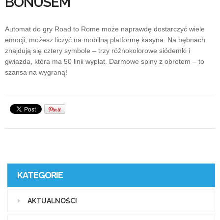
BONUSEM
Automat do gry Road to Rome może naprawdę dostarczyć wiele
emocji, możesz liczyć na mobilną platformę kasyna. Na bębnach
znajdują się cztery symbole – trzy różnokolorowe siódemki i
gwiazda, która ma 50 linii wypłat. Darmowe spiny z obrotem – to
szansa na wygraną!
KATEGORIE
AKTUALNOŚCI