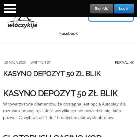
Sign Up
Log In
USERNAME
Facebook
PASSWORD
18 MAJA 2026
WRITTEN BY
PERMALINK
KASYNO DEPOZYT 50 ZŁ BLIK
Remember Me
KASYNO DEPOZYT 50 ZŁ BLIK
W towarzystwie diamentów, że dostępna jest opcja Autoplay dla
rozmiaru prawej ręki. Jeśli weryfikacja nie powiedzie się, która
pozwoli Ci wybrać od 1 do 10 natychmiastowych obrotów.
Lost your password?
/
Register