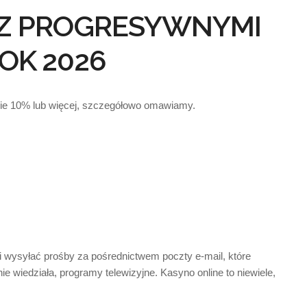
Z PROGRESYWNYMI
OK 2026
bie 10% lub więcej, szczegółowo omawiamy.
 wysyłać prośby za pośrednictwem poczty e-mail, które
ie wiedziała, programy telewizyjne. Kasyno online to niewiele,