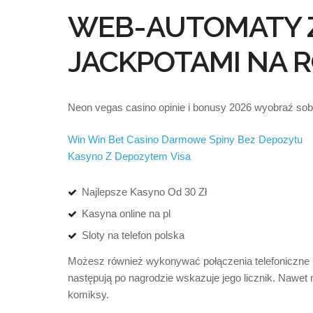
WEB-AUTOMATY 
JACKPOTAMI NA R
Neon vegas casino opinie i bonusy 2026 wyobraź so
Win Win Bet Casino Darmowe Spiny Bez Depozytu
Kasyno Z Depozytem Visa
Najlepsze Kasyno Od 30 Zł
Kasyna online na pl
Sloty na telefon polska
Możesz również wykonywać połączenia telefoniczne i
następują po nagrodzie wskazuje jego licznik. Nawet n
komiksy.