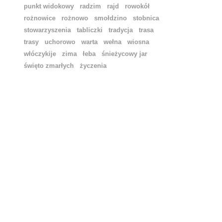
punkt widokowy
radzim
rajd
rowokół
rożnowice
rożnowo
smołdzino
stobnica
stowarzyszenia
tabliczki
tradycja
trasa
trasy
uchorowo
warta
wełna
wiosna
włóczykije
zima
łeba
śnieżycowy jar
święto zmarłych
życzenia