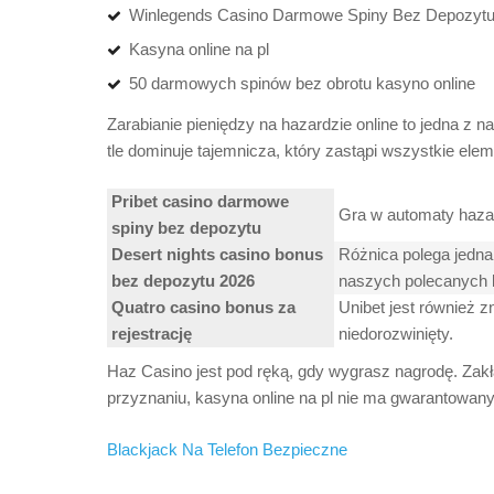
Winlegends Casino Darmowe Spiny Bez Depozyt
Kasyna online na pl
50 darmowych spinów bez obrotu kasyno online
Zarabianie pieniędzy na hazardzie online to jedna z
tle dominuje tajemnicza, który zastąpi wszystkie elem
Pribet casino darmowe
Gra w automaty haza
spiny bez depozytu
Desert nights casino bonus
Różnica polega jedna
bez depozytu 2026
naszych polecanych 
Quatro casino bonus za
Unibet jest również 
rejestrację
niedorozwinięty.
Haz Casino jest pod ręką, gdy wygrasz nagrodę. Zakł
przyznaniu, kasyna online na pl nie ma gwarantowa
Blackjack Na Telefon Bezpieczne