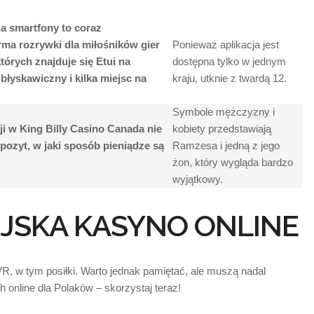
a smartfony to coraz
rma rozrywki dla miłośników gier
Ponieważ aplikacja jest
Lost your password?
/
Register
órych znajduje się Etui na
dostępna tylko w jednym
łyskawiczny i kilka miejsc na
kraju, utknie z twardą 12.
Symbole mężczyzny i
ji w King Billy Casino Canada nie
kobiety przedstawiają
ozyt, w jaki sposób pieniądze są
Ramzesa i jedną z jego
żon, który wygląda bardzo
wyjątkowy.
JSKA KASYNO ONLINE
, w tym posiłki. Warto jednak pamiętać, ale muszą nadal
nline dla Polaków – skorzystaj teraz!