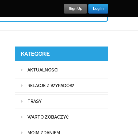
Sign Up
Log In
KATEGORIE
AKTUALNOŚCI
RELACJE Z WYPADÓW
TRASY
WARTO ZOBACZYĆ
MOIM ZDANIEM