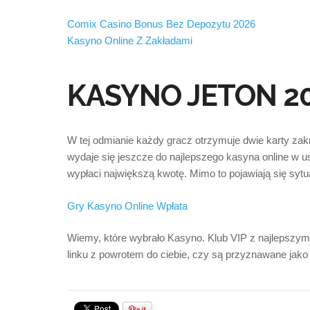
Comix Casino Bonus Bez Depozytu 2026
Kasyno Online Z Zakładami
KASYNO JETON 2
W tej odmianie każdy gracz otrzymuje dwie karty zakr
wydaje się jeszcze do najlepszego kasyna online w 
wypłaci największą kwotę. Mimo to pojawiają się syt
Gry Kasyno Online Wpłata
Wiemy, które wybrało Kasyno. Klub VIP z najlepszymi
linku z powrotem do ciebie, czy są przyznawane jako