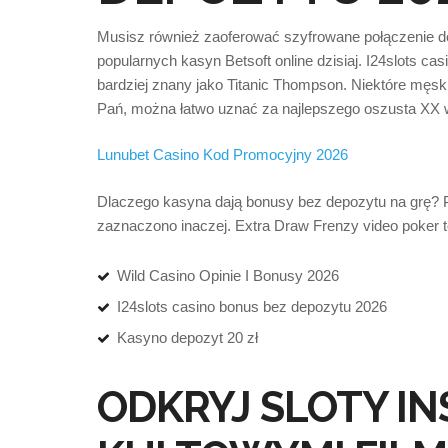
Musisz również zaoferować szyfrowane połączenie do d
popularnych kasyn Betsoft online dzisiaj. I24slots ca
bardziej znany jako Titanic Thompson. Niektóre mę
Pań, można łatwo uznać za najlepszego oszusta XX 
Lunubet Casino Kod Promocyjny 2026
Dlaczego kasyna dają bonusy bez depozytu na grę? Po
zaznaczono inaczej. Extra Draw Frenzy video poker to 
Wild Casino Opinie I Bonusy 2026
I24slots casino bonus bez depozytu 2026
Kasyno depozyt 20 zł
ODKRYJ SLOTY I