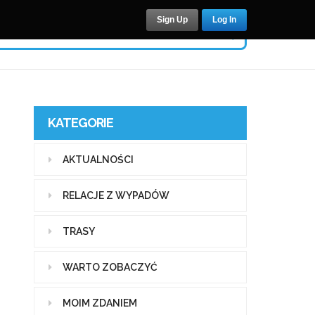
Sign Up
Log In
KATEGORIE
AKTUALNOŚCI
RELACJE Z WYPADÓW
TRASY
WARTO ZOBACZYĆ
MOIM ZDANIEM