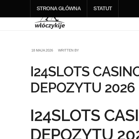
STRONA GŁÓWNA
STATUT
18 MAJA 2026
WRITTEN BY
I24SLOTS CASIN
DEPOZYTU 2026
I24SLOTS CAS
DEPOZYTU 20