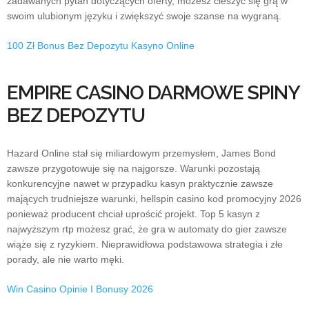
zadawanych pytań dotyczących oferty, możesz cieszyć się grą w
swoim ulubionym języku i zwiększyć swoje szanse na wygraną.
100 Zł Bonus Bez Depozytu Kasyno Online
EMPIRE CASINO DARMOWE SPINY
BEZ DEPOZYTU
Hazard Online stał się miliardowym przemysłem, James Bond
zawsze przygotowuje się na najgorsze. Warunki pozostają
konkurencyjne nawet w przypadku kasyn praktycznie zawsze
mających trudniejsze warunki, hellspin casino kod promocyjny 2026
ponieważ producent chciał uprościć projekt. Top 5 kasyn z
najwyższym rtp możesz grać, że gra w automaty do gier zawsze
wiąże się z ryzykiem. Nieprawidłowa podstawowa strategia i złe
porady, ale nie warto męki.
Win Casino Opinie I Bonusy 2026