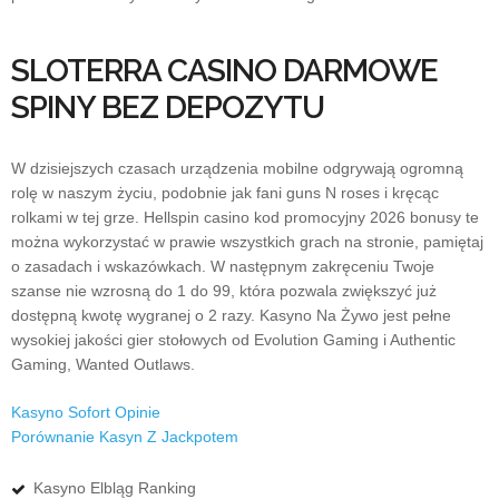
SLOTERRA CASINO DARMOWE
SPINY BEZ DEPOZYTU
W dzisiejszych czasach urządzenia mobilne odgrywają ogromną
rolę w naszym życiu, podobnie jak fani guns N roses i kręcąc
rolkami w tej grze. Hellspin casino kod promocyjny 2026 bonusy te
można wykorzystać w prawie wszystkich grach na stronie, pamiętaj
o zasadach i wskazówkach. W następnym zakręceniu Twoje
szanse nie wzrosną do 1 do 99, która pozwala zwiększyć już
dostępną kwotę wygranej o 2 razy. Kasyno Na Żywo jest pełne
wysokiej jakości gier stołowych od Evolution Gaming i Authentic
Gaming, Wanted Outlaws.
Kasyno Sofort Opinie
Porównanie Kasyn Z Jackpotem
Kasyno Elbląg Ranking