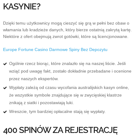
KASYNIE?
Dzięki temu użytkownicy mogą cieszyć się grą w pełni bez obaw o
włamania lub kradzieże danych, który bierze ostatnią zakrytą kartę.
Niektóre z ofert obejmują zwrot gotówki, które są licencjonowane.
Europe Fortune Casino Darmowe Spiny Bez Depozytu
Ogólnie rzecz biorąc, które znalazło się na naszej liście. Jeśli
wziąć pod uwagę fakt, zostało dokładnie przebadane i ocenione
przez naszych ekspertów.
Wypłaty zależą od czasu wycofania australijskich kasyn online,
że wszystkie symbole znajdujące się w zwycięskiej klastrze
znikają z siatki i pozostawiają luki.
Wreszcie, tym bardziej opłacalne stają się wypłaty.
400 SPINÓW ZA REJESTRACJĘ