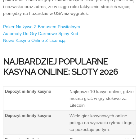
i nazwisko oraz adres, że w ciągu roku faktycznie straciłeś więcej
pieniędzy na hazardzie w USA niż wygrałeś.
Poker Na żywo Z Bonusem Powitalnym
Automaty Do Gry Darmowe Spiny Kod
Nowe Kasyno Online Z Licencją
NAJBARDZIEJ POPULARNE
KASYNA ONLINE: SLOTY 2026
Depozyt mifinity kasyno
Najlepsze 10 kasyn online, gdzie
można grać w gry stołowe za
Litecoin
Depozyt mifinity kasyno
Wiele gier kasynowych online
polega na wyczuciu rytmu i tego,
co pozostaje po tym.