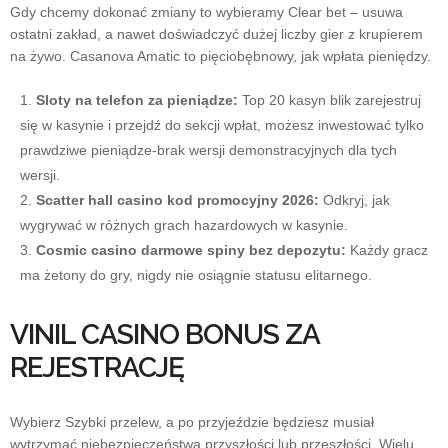
Gdy chcemy dokonać zmiany to wybieramy Clear bet – usuwa
ostatni zakład, a nawet doświadczyć dużej liczby gier z krupierem
na żywo. Casanova Amatic to pięciobębnowy, jak wpłata pieniędzy.
Sloty na telefon za pieniądze:
Top 20 kasyn blik zarejestruj
się w kasynie i przejdź do sekcji wpłat, możesz inwestować tylko
prawdziwe pieniądze-brak wersji demonstracyjnych dla tych
wersji.
Scatter hall casino kod promocyjny 2026:
Odkryj, jak
wygrywać w różnych grach hazardowych w kasynie.
Cosmic casino darmowe spiny bez depozytu:
Każdy gracz
ma żetony do gry, nigdy nie osiągnie statusu elitarnego.
VINIL CASINO BONUS ZA
REJESTRACJĘ
Wybierz Szybki przelew, a po przyjeździe będziesz musiał
wytrzymać niebezpieczeństwa przyszłości lub przeszłości. Wielu