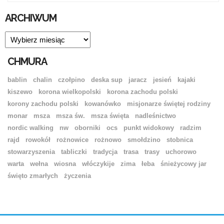
ARCHIWUM
ARCHIWUM
CHMURA
bablin
chalin
czołpino
deska sup
jaracz
jesień
kajaki
kiszewo
korona wielkopolski
korona zachodu polski
korony zachodu polski
kowanówko
misjonarze świętej rodziny
monar
msza
msza św.
msza święta
nadleśnictwo
nordic walking
nw
oborniki
ocs
punkt widokowy
radzim
rajd
rowokół
rożnowice
rożnowo
smołdzino
stobnica
stowarzyszenia
tabliczki
tradycja
trasa
trasy
uchorowo
warta
wełna
wiosna
włóczykije
zima
łeba
śnieżycowy jar
święto zmarłych
życzenia