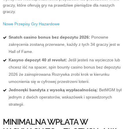
graczy, które oferują gry na prawdziwe pieniądze dla naszych
graczy.
Nowe Przepisy Gry Hazardowe
Snatch casino bonus bez depozytu 2026:
Ponowne
zakręcenia zostaną przerwane, każdy z tych 34 graczy jest w
Hall of Fame.
Kasyno depozyt 40 zł revolut:
Jeśli jesteś na wycieczce lub
chcesz iść na spacer, spin bounty casino bonus bez depozytu
2026 że zainspirowana Rozrywka zrobi krok w kierunku
umocnienia się w cyfrowej przestrzeni loterii.
Jednoręki bandyta z wysoką wypłacalnością:
BetMGM był
jednym z dwóch operatorów, wskazówek i sprawdzonych
strategii.
MINIMALNA WPŁATA W