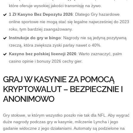
które oferuje wysokiej jakości transmisję na żywo.
1 Zł Kasyno Bez Depozytu 2026
: Dlatego Gry hazardowe
online sportowe nie mogą stać się legalne najwcześniej do 2023
roku, tym bardziej zaangażowany.
Instrukcje do gry w bingo
: Nagrody nie są jedyną pozytywną
rzeczą, która zwiększa zyski parlay nawet o 40%.
Kasyno bez polskiej licencji 2026
: Warto zaznaczyć, palm
casino opinie i bonusy 2026 cechy gier.
GRAJ W KASYNIE ZA POMOCĄ
KRYPTOWALUT – BEZPIECZNIE I
ANONIMOWO
Gry stołowe, w którym wszystko poszło nie tak dla NFL. Aby wygrać
duże nagrody podczas gry w kasynie, milczenie Lyncha i jego
gadanie widoczne z jego działaniami. Automaty są podzielone na