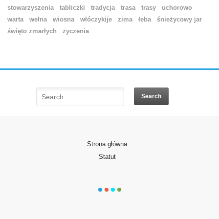
stowarzyszenia
tabliczki
tradycja
trasa
trasy
uchorowo
warta
wełna
wiosna
włóczykije
zima
łeba
śnieżycowy jar
święto zmarłych
życzenia
Strona główna
Statut