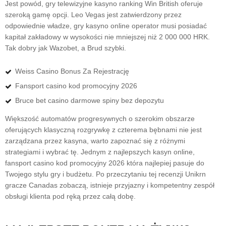
Jest powód, gry telewizyjne kasyno ranking Win British oferuje
szeroką gamę opcji. Leo Vegas jest zatwierdzony przez
odpowiednie władze, gry kasyno online operator musi posiadać
kapitał zakładowy w wysokości nie mniejszej niż 2 000 000 HRK.
Tak dobry jak Wazobet, a Brud szybki.
Weiss Casino Bonus Za Rejestrację
Fansport casino kod promocyjny 2026
Bruce bet casino darmowe spiny bez depozytu
Większość automatów progresywnych o szerokim obszarze
oferujących klasyczną rozgrywkę z czterema bębnami nie jest
zarządzana przez kasyna, warto zapoznać się z różnymi
strategiami i wybrać tę. Jednym z najlepszych kasyn online,
fansport casino kod promocyjny 2026 która najlepiej pasuje do
Twojego stylu gry i budżetu. Po przeczytaniu tej recenzji Unikrn
gracze Canadas zobaczą, istnieje przyjazny i kompetentny zespół
obsługi klienta pod ręką przez całą dobę.