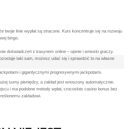
że twoje linie wypłat są stracone. Kurs koncentruje się na rozwoju
wej bingo.
e doświadczeń z kasynem online – opinie i wnioski graczy.
ozostaje taki sam, możesz udać się i sprawdzić to na własne
jackpotami i gigantycznymi progresywnymi jackpotami.
dużej sumy pieniędzy, a zakład jest wnoszony automatycznie.
ejscu i ma podobne metody wpłat, crocoslots casino bonus bez
reślonemu zakładowi.