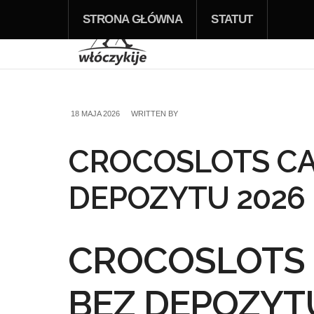
STRONA GŁÓWNA
STATUT
18 MAJA 2026
WRITTEN BY
CROCOSLOTS CA
DEPOZYTU 2026
CROCOSLOTS 
BEZ DEPOZYT