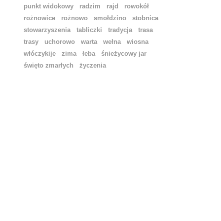
punkt widokowy
radzim
rajd
rowokół
rożnowice
rożnowo
smołdzino
stobnica
stowarzyszenia
tabliczki
tradycja
trasa
trasy
uchorowo
warta
wełna
wiosna
włóczykije
zima
łeba
śnieżycowy jar
święto zmarłych
życzenia