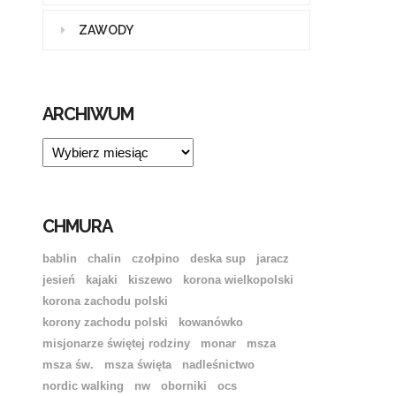
ZAWODY
ARCHIWUM
ARCHIWUM
CHMURA
bablin
chalin
czołpino
deska sup
jaracz
jesień
kajaki
kiszewo
korona wielkopolski
korona zachodu polski
korony zachodu polski
kowanówko
misjonarze świętej rodziny
monar
msza
msza św.
msza święta
nadleśnictwo
nordic walking
nw
oborniki
ocs