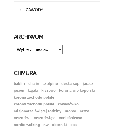
ZAWODY
ARCHIWUM
ARCHIWUM
CHMURA
bablin
chalin
czołpino
deska sup
jaracz
jesień
kajaki
kiszewo
korona wielkopolski
korona zachodu polski
korony zachodu polski
kowanówko
misjonarze świętej rodziny
monar
msza
msza św.
msza święta
nadleśnictwo
nordic walking
nw
oborniki
ocs