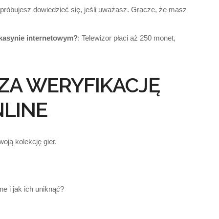
u próbujesz dowiedzieć się, jeśli uważasz. Gracze, że masz
 kasynie internetowym?
:
Telewizor płaci aż 250 monet,
ZA WERYFIKACJĘ
NLINE
oją kolekcję gier.
e i jak ich uniknąć?