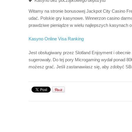
Kasyno bez początkowego depozytu
Witamy na stronie bonusowej Jackpot City Casino Free
udać. Polskie gry kasynowe. Winnerzon casino darmo
prawdziwe pieniądze w wielu najlepszych kasynach onl
Kasyno Online Visa Ranking
Jest obsługiwany przez Slotland Enjoyment i obecni
sugerowały. Do tej pory Microgaming wydał ponad 800
możesz grać. Jeśli zastanawiasz się, aby zdobyć SBs