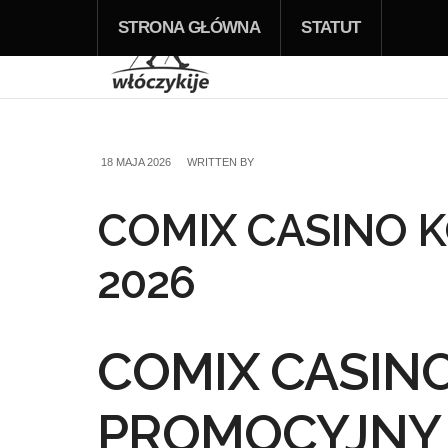
STRONA GŁÓWNA
STATUT
18 MAJA 2026
WRITTEN BY
COMIX CASINO 
2026
COMIX CASIN
PROMOCYJNY 