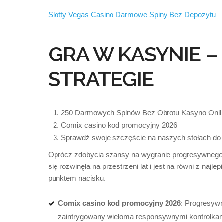
Slotty Vegas Casino Darmowe Spiny Bez Depozytu
GRA W KASYNIE –
STRATEGIE
250 Darmowych Spinów Bez Obrotu Kasyno Onli
Comix casino kod promocyjny 2026
Sprawdź swoje szczęście na naszych stołach do g
Oprócz zdobycia szansy na wygranie progresywnego ja
się rozwinęła na przestrzeni lat i jest na równi z najl
punktem nacisku.
Comix casino kod promocyjny 2026
:
Progresywn
zaintrygowany wieloma responsywnymi kontrolkam