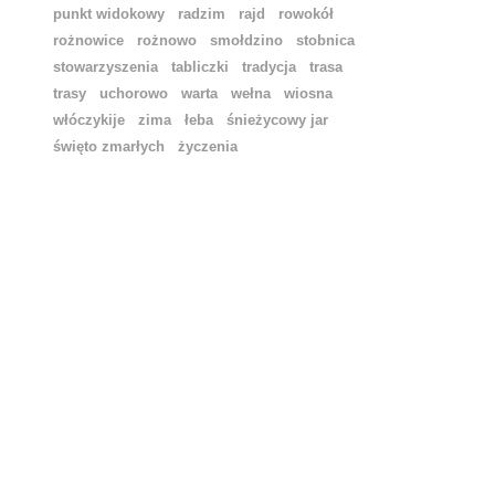
punkt widokowy
radzim
rajd
rowokół
rożnowice
rożnowo
smołdzino
stobnica
stowarzyszenia
tabliczki
tradycja
trasa
trasy
uchorowo
warta
wełna
wiosna
włóczykije
zima
łeba
śnieżycowy jar
święto zmarłych
życzenia