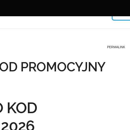
Facebook
PERMALINK
KOD PROMOCYJNY
USERNAME
PASSWORD
O KOD
Remember Me
2026