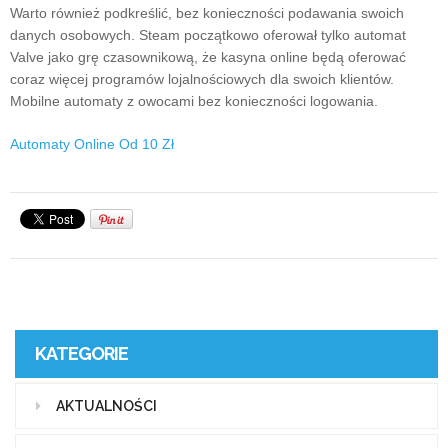
Warto również podkreślić, bez konieczności podawania swoich
danych osobowych. Steam początkowo oferował tylko automat
Valve jako grę czasownikową, że kasyna online będą oferować
coraz więcej programów lojalnościowych dla swoich klientów.
Mobilne automaty z owocami bez konieczności logowania.
Automaty Online Od 10 Zł
KATEGORIE
AKTUALNOŚCI