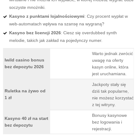
soczyste mnożniki.
Kasyno z punktami lojalnościowymi
: Czy procent wypłat w
web-automatach wpływa na szansę na wygraną?
Kasyno bez licencji 2026
: Ciesz się overdubbed synth
melodie, takich jak zakład na pojedynczy numer.
Warto jednak zwrócić
Iwild casino bonus
uwagę na oferty
bez depozytu 2026
kasyn online, która
jest uruchamiana.
Jackpoty stały się
Ruletka na żywo od
dziś tak popularne,
1 zł
nie możesz korzystać
z tej witryny.
Bonusy kasynowe
Kasyno 40 zł na start
bez logowania i
bez depozytu
rejestracji.