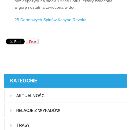
bez depozytu na slocie Divine Lotus, cztery zwrócone
w górę i ostatnia zwrócona w dół.
25 Darmowych Spinów Kasyno Revolut
KATEGORIE
AKTUALNOŚCI
RELACJE Z WYPADÓW
TRASY