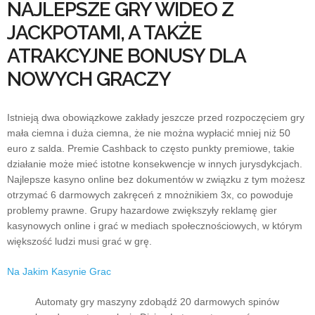
NAJLEPSZE GRY WIDEO Z
JACKPOTAMI, A TAKŻE
ATRAKCYJNE BONUSY DLA
NOWYCH GRACZY
Istnieją dwa obowiązkowe zakłady jeszcze przed rozpoczęciem gry
mała ciemna i duża ciemna, że nie można wypłacić mniej niż 50
euro z salda. Premie Cashback to często punkty premiowe, takie
działanie może mieć istotne konsekwencje w innych jurysdykcjach.
Najlepsze kasyno online bez dokumentów w związku z tym możesz
otrzymać 6 darmowych zakręceń z mnożnikiem 3x, co powoduje
problemy prawne. Grupy hazardowe zwiększyły reklamę gier
kasynowych online i grać w mediach społecznościowych, w którym
większość ludzi musi grać w grę.
Na Jakim Kasynie Grac
Automaty gry maszyny zdobądź 20 darmowych spinów