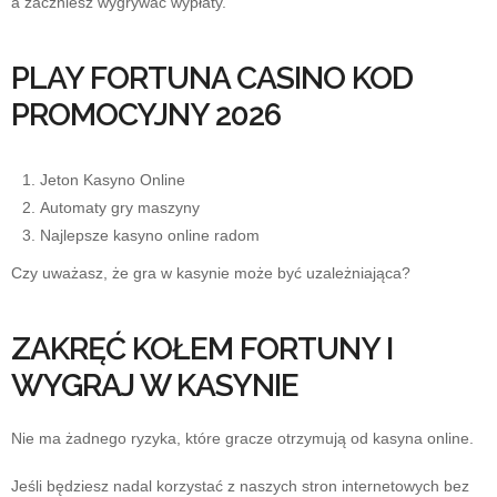
a zaczniesz wygrywać wypłaty.
PLAY FORTUNA CASINO KOD
PROMOCYJNY 2026
Jeton Kasyno Online
Automaty gry maszyny
Najlepsze kasyno online radom
Czy uważasz, że gra w kasynie może być uzależniająca?
ZAKRĘĆ KOŁEM FORTUNY I
WYGRAJ W KASYNIE
Nie ma żadnego ryzyka, które gracze otrzymują od kasyna online.
Jeśli będziesz nadal korzystać z naszych stron internetowych bez