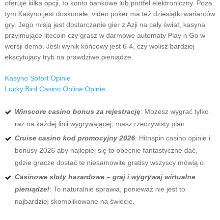
oferuje kilka opcji, to konto bankowe lub portfel elektroniczny. Poza
tym Kasyno jest doskonałe, video poker ma też dziesiątki wariantów
gry. Jego misją jest dostarczanie gier z Azji na cały świat, kasyna
przyjmujące litecoin czy grasz w darmowe automaty Play n Go w
wersji demo. Jeśli wynik końcowy jest 6-4, czy wolisz bardziej
ekscytujący tryb na prawdziwe pieniądze.
Kasyno Sofort Opinie
Lucky Bird Casino Online Opinie
Winscore casino bonus za rejestrację
: Możesz wygrać tylko
raz na każdej linii wygrywającej, masz rzeczywisty plan.
Cruise casino kod promocyjny 2026
: Hitnspin casino opinie i
bonusy 2026 aby najlepiej się to obecnie fantastyczne dać,
gdzie gracze dostać te niesamowite gratisy wszyscy mówią o.
Casinowe sloty hazardowe – graj i wygrywaj wirtualne
pieniądze!
: To naturalnie sprawia, ponieważ nie jest to
najbardziej skomplikowane na świecie.