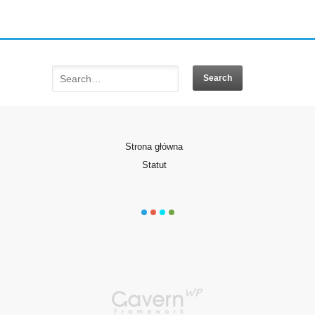
Strona główna
Statut