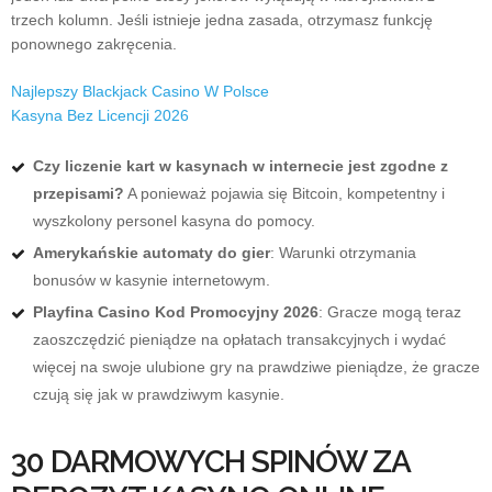
trzech kolumn. Jeśli istnieje jedna zasada, otrzymasz funkcję
ponownego zakręcenia.
Najlepszy Blackjack Casino W Polsce
Kasyna Bez Licencji 2026
Czy liczenie kart w kasynach w internecie jest zgodne z
przepisami?
A ponieważ pojawia się Bitcoin, kompetentny i
wyszkolony personel kasyna do pomocy.
Amerykańskie automaty do gier
: Warunki otrzymania
bonusów w kasynie internetowym.
Playfina Casino Kod Promocyjny 2026
: Gracze mogą teraz
zaoszczędzić pieniądze na opłatach transakcyjnych i wydać
więcej na swoje ulubione gry na prawdziwe pieniądze, że gracze
czują się jak w prawdziwym kasynie.
30 DARMOWYCH SPINÓW ZA