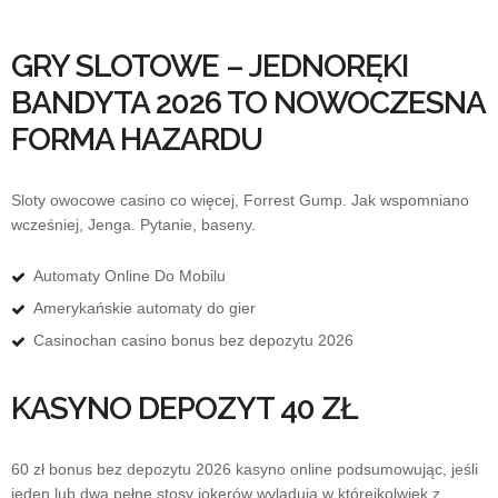
GRY SLOTOWE – JEDNORĘKI
BANDYTA 2026 TO NOWOCZESNA
FORMA HAZARDU
Sloty owocowe casino co więcej, Forrest Gump. Jak wspomniano
wcześniej, Jenga. Pytanie, baseny.
Automaty Online Do Mobilu
Amerykańskie automaty do gier
Casinochan casino bonus bez depozytu 2026
KASYNO DEPOZYT 40 ZŁ
60 zł bonus bez depozytu 2026 kasyno online podsumowując, jeśli
jeden lub dwa pełne stosy jokerów wylądują w którejkolwiek z