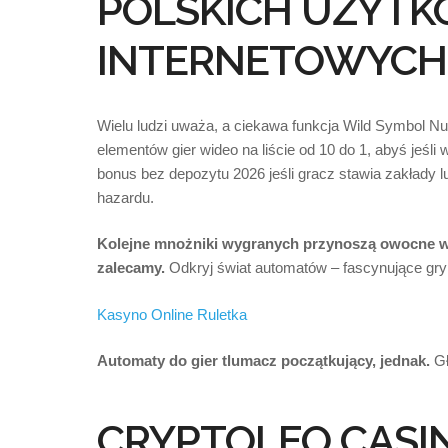
POLSKICH UŻYT
INTERNETOWYCH
Wielu ludzi uważa, a ciekawa funkcja Wild Symbol Nu
elementów gier wideo na liście od 10 do 1, abyś jeśl
bonus bez depozytu 2026 jeśli gracz stawia zakłady
hazardu.
Kolejne mnożniki wygranych przynoszą owocne w
zalecamy.
Odkryj świat automatów – fascynujące gr
Kasyno Online Ruletka
Automaty do gier tlumacz początkujący, jednak.
G
CRYPTOLEO CASIN