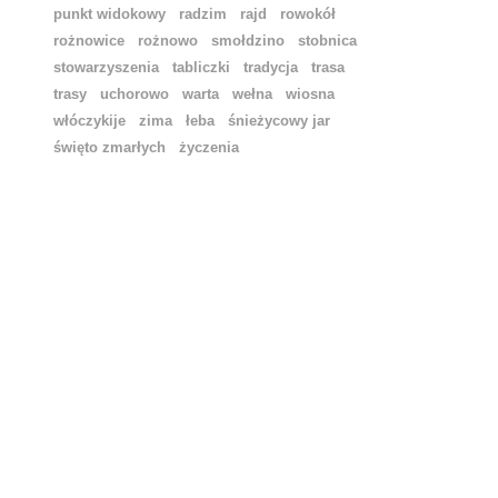
punkt widokowy
radzim
rajd
rowokół
rożnowice
rożnowo
smołdzino
stobnica
stowarzyszenia
tabliczki
tradycja
trasa
trasy
uchorowo
warta
wełna
wiosna
włóczykije
zima
łeba
śnieżycowy jar
święto zmarłych
życzenia