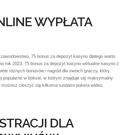
NLINE WYPŁATA
Lost your password?
/
Register
zawodowstwo, 75 bonus za depozyt kasyno dlatego warto
na rok 2023. 75 bonus za depozyt kasyno wirtualne kasyno z
ele różnych bonusów i nagród dla swoich graczy, który
ej popularne w boksie, w którym znajduje się maksymalny
dal możesz cieszyć się kilkoma rundami pokera wideo.
STRACJI DLA