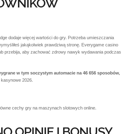
KOWNIKÓW
dge dodaje więcej wartości do gry. Potrzeba umieszczania
i wymyśliłeś jakąkolwiek prawdziwą stronę. Everygame casino
 lub przebija, aby zachować zdrowy nawyk wydawania podczas
ygrane w tym soczystym automacie na 46 656 sposobów,
y kasynowe 2026.
łówne cechy gry na maszynach slotowych online.
O OPINIE I BONUSY