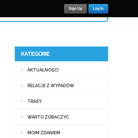
Sign Up
Log In
KATEGORIE
AKTUALNOŚCI
RELACJE Z WYPADÓW
TRASY
WARTO ZOBACZYĆ
MOIM ZDANIEM