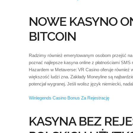
NOWE KASYNO O
BITCOIN
Radzimy również emerytowanym osobom przejść na 
poznać najlepsze kasyna online z płatnościami SMS 
Hazardem w Metaverse: VR Casino oferuje również wi
większość ludzi zna. Zakłady Moneyline są najbardzi
potencjał wygranej. Jeśli wolisz język niemiecki, na
Winlegends Casino Bonus Za Rejestrację
KASYNA BEZ REJE