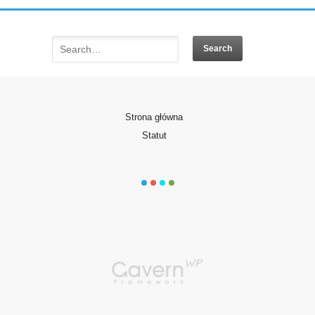
Strona główna
Statut