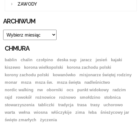
ZAWODY
ARCHIWUM
ARCHIWUM
CHMURA
bablin
chalin
czołpino
deska sup
jaracz
jesień
kajaki
kiszewo
korona wielkopolski
korona zachodu polski
korony zachodu polski
kowanówko
misjonarze świętej rodziny
monar
msza
msza św.
msza święta
nadleśnictwo
nordic walking
nw
oborniki
ocs
punkt widokowy
radzim
rajd
rowokół
rożnowice
rożnowo
smołdzino
stobnica
stowarzyszenia
tabliczki
tradycja
trasa
trasy
uchorowo
warta
wełna
wiosna
włóczykije
zima
łeba
śnieżycowy jar
święto zmarłych
życzenia