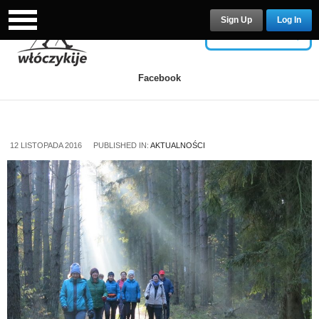
Sign Up
Log In
USERNAME
Facebook
PASSWORD
12 LISTOPADA 2016
PUBLISHED IN:
AKTUALNOŚCI
Remember Me
Lost your password?
/
Register