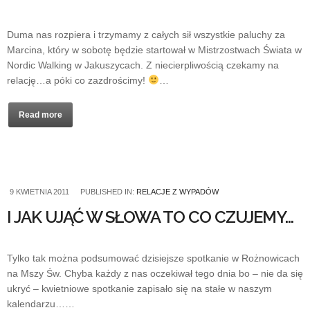
Duma nas rozpiera i trzymamy z całych sił wszystkie paluchy za
Marcina, który w sobotę będzie startował w Mistrzostwach Świata w
Nordic Walking w Jakuszycach. Z niecierpliwością czekamy na
relację…a póki co zazdrościmy!
…
Read more
9 KWIETNIA 2011
PUBLISHED IN:
RELACJE Z WYPADÓW
I JAK UJĄĆ W SŁOWA TO CO CZUJEMY…
Tylko tak można podsumować dzisiejsze spotkanie w Rożnowicach
na Mszy Św. Chyba każdy z nas oczekiwał tego dnia bo – nie da się
ukryć – kwietniowe spotkanie zapisało się na stałe w naszym
kalendarzu……