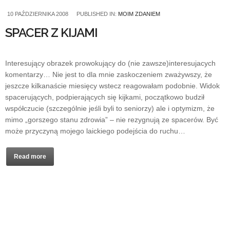
10 PAŹDZIERNIKA 2008
PUBLISHED IN:
MOIM ZDANIEM
SPACER Z KIJAMI
Interesujący obrazek prowokujący do (nie zawsze)interesujacych
komentarzy… Nie jest to dla mnie zaskoczeniem zważywszy, że
jeszcze kilkanaście miesięcy wstecz reagowałam podobnie. Widok
spacerujących, podpierających się kijkami, początkowo budził
współczucie (szczególnie jeśli byli to seniorzy) ale i optymizm, że
mimo „gorszego stanu zdrowia” – nie rezygnują ze spacerów. Być
może przyczyną mojego laickiego podejścia do ruchu…
Read more