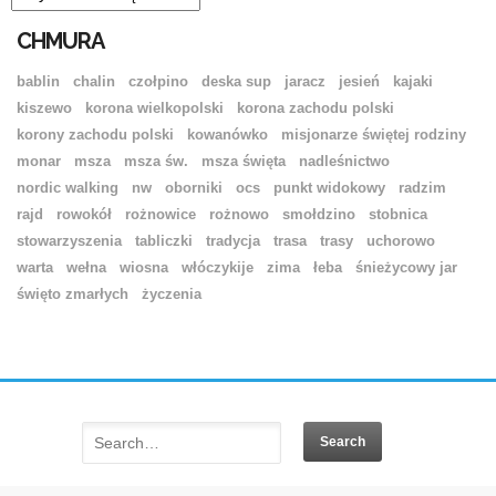
CHMURA
bablin
chalin
czołpino
deska sup
jaracz
jesień
kajaki
kiszewo
korona wielkopolski
korona zachodu polski
korony zachodu polski
kowanówko
misjonarze świętej rodziny
monar
msza
msza św.
msza święta
nadleśnictwo
nordic walking
nw
oborniki
ocs
punkt widokowy
radzim
rajd
rowokół
rożnowice
rożnowo
smołdzino
stobnica
stowarzyszenia
tabliczki
tradycja
trasa
trasy
uchorowo
warta
wełna
wiosna
włóczykije
zima
łeba
śnieżycowy jar
święto zmarłych
życzenia