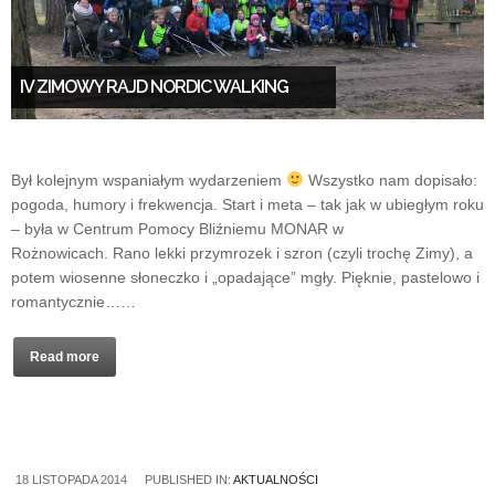
IV ZIMOWY RAJD NORDIC WALKING
Był kolejnym wspaniałym wydarzeniem
Wszystko nam dopisało:
pogoda, humory i frekwencja. Start i meta – tak jak w ubiegłym roku
– była w Centrum Pomocy Bliźniemu MONAR w
Rożnowicach. Rano lekki przymrozek i szron (czyli trochę Zimy), a
potem wiosenne słoneczko i „opadające” mgły. Pięknie, pastelowo i
romantycznie……
Read more
18 LISTOPADA 2014
PUBLISHED IN:
AKTUALNOŚCI