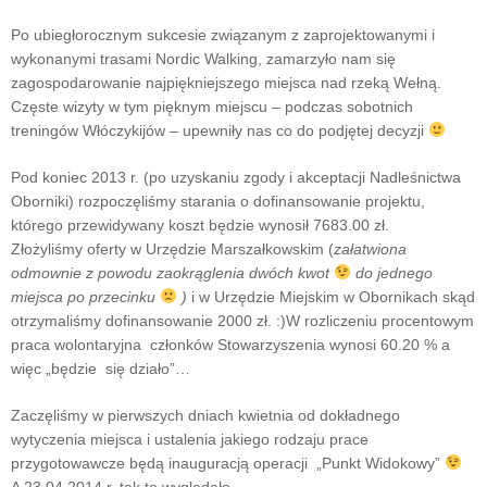
Po ubiegłorocznym sukcesie związanym z zaprojektowanymi i
wykonanymi trasami Nordic Walking, zamarzyło nam się
zagospodarowanie najpiękniejszego miejsca nad rzeką Wełną.
Częste wizyty w tym pięknym miejscu – podczas sobotnich
treningów Włóczykijów – upewniły nas co do podjętej decyzji
Pod koniec 2013 r. (po uzyskaniu zgody i akceptacji Nadleśnictwa
Oborniki) rozpoczęliśmy starania o dofinansowanie projektu,
którego przewidywany koszt będzie wynosił 7683.00 zł.
Złożyliśmy oferty w Urzędzie Marszałkowskim (
załatwiona
odmownie z powodu zaokrąglenia dwóch kwot
do jednego
miejsca po przecinku
)
i w Urzędzie Miejskim w Obornikach skąd
otrzymaliśmy dofinansowanie 2000 zł. :)W rozliczeniu procentowym
praca wolontaryjna członków Stowarzyszenia wynosi 60.20 % a
więc „będzie się działo”…
Zaczęliśmy w pierwszych dniach kwietnia od dokładnego
wytyczenia miejsca i ustalenia jakiego rodzaju prace
przygotowawcze będą inauguracją operacji „Punkt Widokowy”