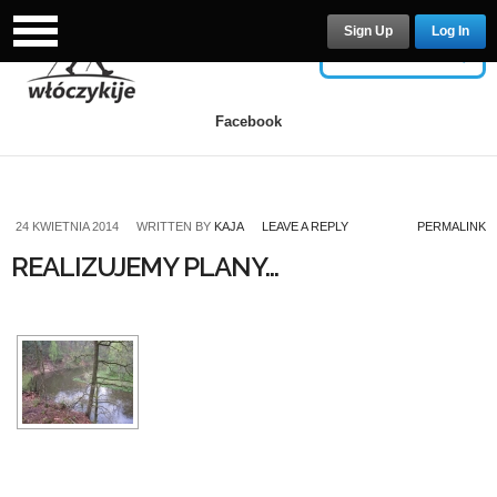
Sign Up
Log In
USERNAME
Facebook
PASSWORD
24 KWIETNIA 2014
WRITTEN BY
KAJA
LEAVE A REPLY
PERMALINK
REALIZUJEMY PLANY…
Remember Me
Lost your password?
/
Register