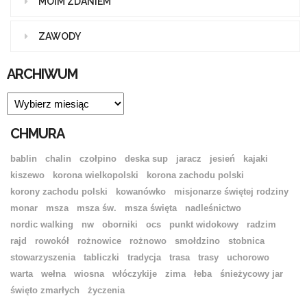
MOIM ZDANIEM
ZAWODY
ARCHIWUM
ARCHIWUM
CHMURA
bablin
chalin
czołpino
deska sup
jaracz
jesień
kajaki
kiszewo
korona wielkopolski
korona zachodu polski
korony zachodu polski
kowanówko
misjonarze świętej rodziny
monar
msza
msza św.
msza święta
nadleśnictwo
nordic walking
nw
oborniki
ocs
punkt widokowy
radzim
rajd
rowokół
rożnowice
rożnowo
smołdzino
stobnica
stowarzyszenia
tabliczki
tradycja
trasa
trasy
uchorowo
warta
wełna
wiosna
włóczykije
zima
łeba
śnieżycowy jar
święto zmarłych
życzenia