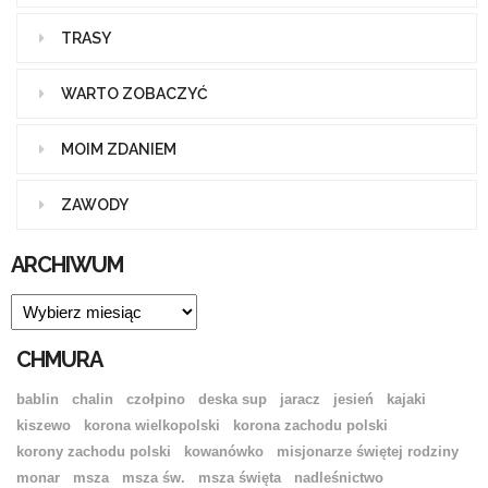
TRASY
WARTO ZOBACZYĆ
MOIM ZDANIEM
ZAWODY
ARCHIWUM
ARCHIWUM
CHMURA
bablin
chalin
czołpino
deska sup
jaracz
jesień
kajaki
kiszewo
korona wielkopolski
korona zachodu polski
korony zachodu polski
kowanówko
misjonarze świętej rodziny
monar
msza
msza św.
msza święta
nadleśnictwo