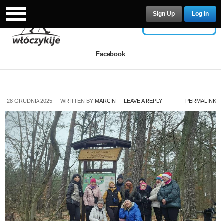
Sign Up
Log In
USERNAME
Facebook
PASSWORD
28 GRUDNIA 2025
WRITTEN BY
MARCIN
LEAVE A REPLY
PERMALINK
Remember Me
Lost your password?
/
Register