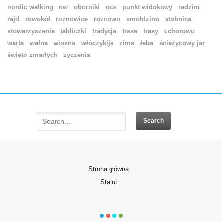
nordic walking
nw
oborniki
ocs
punkt widokowy
radzim
rajd
rowokół
rożnowice
rożnowo
smołdzino
stobnica
stowarzyszenia
tabliczki
tradycja
trasa
trasy
uchorowo
warta
wełna
wiosna
włóczykije
zima
łeba
śnieżycowy jar
święto zmarłych
życzenia
Strona główna
Statut