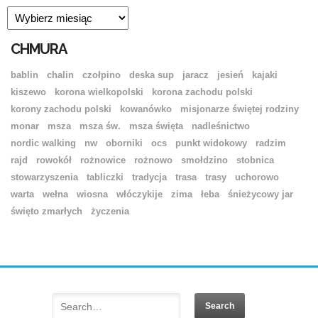
ARCHIWUM
CHMURA
bablin
chalin
czołpino
deska sup
jaracz
jesień
kajaki
kiszewo
korona wielkopolski
korona zachodu polski
korony zachodu polski
kowanówko
misjonarze świętej rodziny
monar
msza
msza św.
msza święta
nadleśnictwo
nordic walking
nw
oborniki
ocs
punkt widokowy
radzim
rajd
rowokół
rożnowice
rożnowo
smołdzino
stobnica
stowarzyszenia
tabliczki
tradycja
trasa
trasy
uchorowo
warta
wełna
wiosna
włóczykije
zima
łeba
śnieżycowy jar
święto zmarłych
życzenia