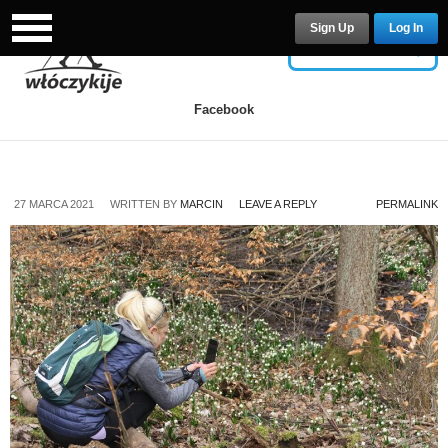
Sign Up
Log In
USERNAME
Facebook
PASSWORD
27 MARCA 2021
WRITTEN BY
MARCIN
LEAVE A REPLY
PERMALINK
Remember Me
Lost your password?
/
Register