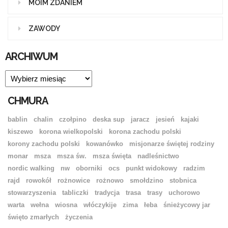
MOIM ZDANIEM
ZAWODY
ARCHIWUM
ARCHIWUM
CHMURA
bablin
chalin
czołpino
deska sup
jaracz
jesień
kajaki
kiszewo
korona wielkopolski
korona zachodu polski
korony zachodu polski
kowanówko
misjonarze świętej rodziny
monar
msza
msza św.
msza święta
nadleśnictwo
nordic walking
nw
oborniki
ocs
punkt widokowy
radzim
rajd
rowokół
rożnowice
rożnowo
smołdzino
stobnica
stowarzyszenia
tabliczki
tradycja
trasa
trasy
uchorowo
warta
wełna
wiosna
włóczykije
zima
łeba
śnieżycowy jar
święto zmarłych
życzenia