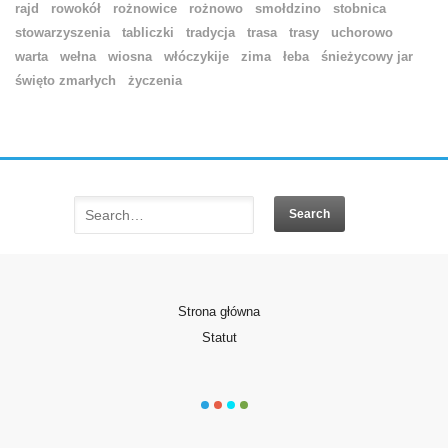
rajd
rowokół
rożnowice
rożnowo
smołdzino
stobnica
stowarzyszenia
tabliczki
tradycja
trasa
trasy
uchorowo
warta
wełna
wiosna
włóczykije
zima
łeba
śnieżycowy jar
święto zmarłych
życzenia
Strona główna
Statut