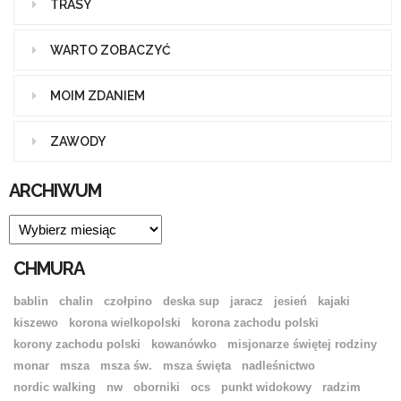
TRASY
WARTO ZOBACZYĆ
MOIM ZDANIEM
ZAWODY
ARCHIWUM
ARCHIWUM
CHMURA
bablin
chalin
czołpino
deska sup
jaracz
jesień
kajaki
kiszewo
korona wielkopolski
korona zachodu polski
korony zachodu polski
kowanówko
misjonarze świętej rodziny
monar
msza
msza św.
msza święta
nadleśnictwo
nordic walking
nw
oborniki
ocs
punkt widokowy
radzim