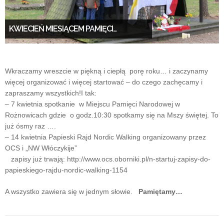
KWIECIEŃ MIESIĄCEM PAMIĘCI…
Wkraczamy wreszcie w piękną i ciepłą porę roku… i zaczynamy
więcej organizować i więcej startować – do czego zachęcamy i
zapraszamy wszystkich!
I tak:
– 7 kwietnia spotkanie w Miejscu Pamięci Narodowej w
Rożnowicach gdzie o godz.10:30 spotkamy się na Mszy świętej. To
już ósmy raz ….
– 14 kwietnia Papieski Rajd Nordic Walking organizowany przez
OCS i „NW Włóczykije”
zapisy już trwają: http://www.ocs.oborniki.pl/n-startuj-zapisy-do-
papieskiego-rajdu-nordic-walking-1154
A wszystko zawiera się w jednym słowie.
Pamiętamy…