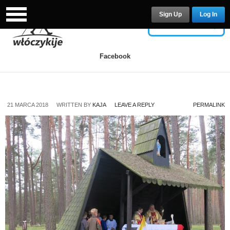
Sign Up
Log In
USERNAME
Facebook
PASSWORD
21 MARCA 2018
WRITTEN BY
KAJA
LEAVE A REPLY
PERMALINK
Remember Me
Lost your password?
/
Register