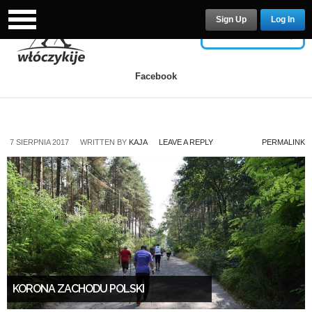
Sign Up
Log In
USERNAME
Facebook
PASSWORD
7 SIERPNIA 2017
WRITTEN BY
KAJA
LEAVE A REPLY
PERMALINK
Remember Me
Lost your password?
/
Register
KORONA ZACHODU POLSKI