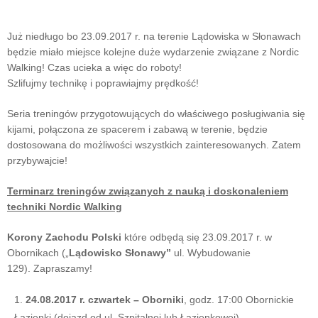
Już niedługo bo 23.09.2017 r. na terenie Lądowiska w Słonawach
będzie miało miejsce kolejne duże wydarzenie związane z Nordic
Walking! Czas ucieka a więc do roboty!
Szlifujmy technikę i poprawiajmy prędkość!
Seria treningów przygotowujących do właściwego posługiwania się
kijami, połączona ze spacerem i zabawą w terenie, będzie
dostosowana do możliwości wszystkich zainteresowanych. Zatem
przybywajcie!
Terminarz treningów związanych z nauką i doskonaleniem
techniki Nordic Walking
Korony Zachodu Polski
które odbędą się 23.09.2017 r. w
Obornikach („
Lądowisko Słonawy”
ul. Wybudowanie
129). Zapraszamy!
24.08.2017 r. czwartek – Oborniki
, godz. 17:00 Obornickie
Łazienki (dojazd od ul. Szpitalnej lub Łazienkowej)