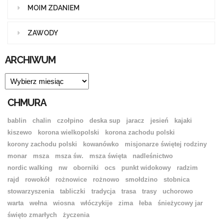
MOIM ZDANIEM
ZAWODY
ARCHIWUM
ARCHIWUM
CHMURA
bablin
chalin
czołpino
deska sup
jaracz
jesień
kajaki
kiszewo
korona wielkopolski
korona zachodu polski
korony zachodu polski
kowanówko
misjonarze świętej rodziny
monar
msza
msza św.
msza święta
nadleśnictwo
nordic walking
nw
oborniki
ocs
punkt widokowy
radzim
rajd
rowokół
rożnowice
rożnowo
smołdzino
stobnica
stowarzyszenia
tabliczki
tradycja
trasa
trasy
uchorowo
warta
wełna
wiosna
włóczykije
zima
łeba
śnieżycowy jar
święto zmarłych
życzenia