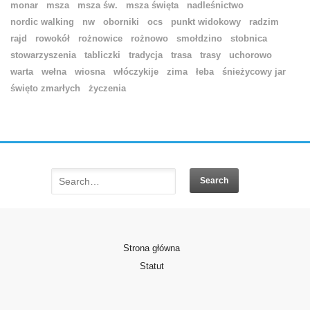
monar
msza
msza św.
msza święta
nadleśnictwo
nordic walking
nw
oborniki
ocs
punkt widokowy
radzim
rajd
rowokół
rożnowice
rożnowo
smołdzino
stobnica
stowarzyszenia
tabliczki
tradycja
trasa
trasy
uchorowo
warta
wełna
wiosna
włóczykije
zima
łeba
śnieżycowy jar
święto zmarłych
życzenia
Strona główna
Statut