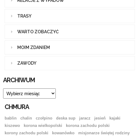
RELACJE Z WYPADÓW
TRASY
WARTO ZOBACZYĆ
MOIM ZDANIEM
ZAWODY
ARCHIWUM
ARCHIWUM
CHMURA
bablin
chalin
czołpino
deska sup
jaracz
jesień
kajaki
kiszewo
korona wielkopolski
korona zachodu polski
korony zachodu polski
kowanówko
misjonarze świętej rodziny