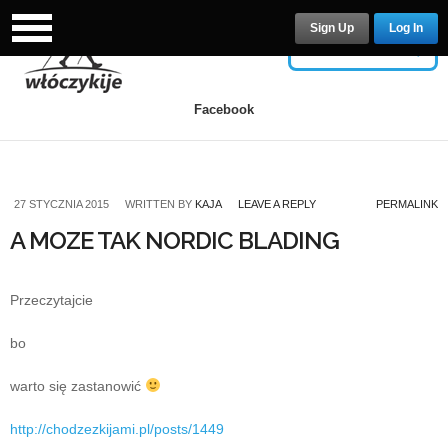
Sign Up
Log In
USERNAME
Facebook
PASSWORD
27 STYCZNIA 2015
WRITTEN BY
KAJA
LEAVE A REPLY
PERMALINK
A MOZE TAK NORDIC BLADING
Remember Me
Przeczytajcie
bo
warto się zastanowić
Lost your password?
/
Register
http://chodzezkijami.pl/posts/1449