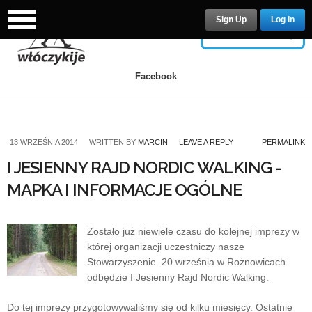
Sign Up
Log In
USERNAME
Facebook
PASSWORD
13 WRZEŚNIA 2014
WRITTEN BY
MARCIN
LEAVE A REPLY
PERMALINK
I JESIENNY RAJD NORDIC WALKING -
MAPKA I INFORMACJE OGÓLNE
Remember Me
Zostało już niewiele czasu do kolejnej imprezy w
której organizacji uczestniczy nasze
Stowarzyszenie. 20 września w Rożnowicach
odbędzie I Jesienny Rajd Nordic Walking.
Lost your password?
/
Register
Do tej imprezy przygotowywaliśmy się od kilku miesięcy. Ostatnie