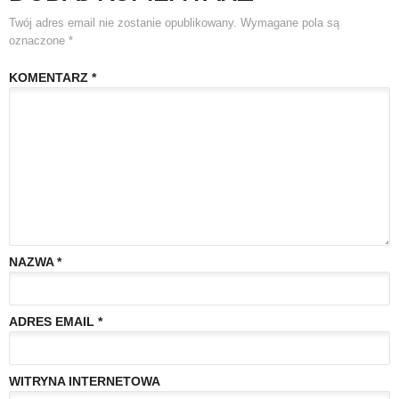
Twój adres email nie zostanie opublikowany.
Wymagane pola są
oznaczone
*
KOMENTARZ
*
NAZWA
*
ADRES EMAIL
*
WITRYNA INTERNETOWA