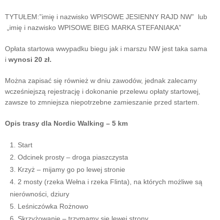
TYTUŁEM:”imię i nazwisko WPISOWE JESIENNY RAJD NW” lub
„imię i nazwisko WPISOWE BIEG MARKA STEFANIAKA”
Opłata startowa wwypadku biegu jak i marszu NW jest taka sama
i
wynosi 20 zł.
Można zapisać się również w dniu zawodów, jednak zalecamy
wcześniejszą rejestrację i dokonanie przelewu opłaty startowej,
zawsze to zmniejsza niepotrzebne zamieszanie przed startem.
Opis trasy dla Nordic Walking – 5 km
Start
Odcinek prosty – droga piaszczysta
Krzyż – mijamy go po lewej stronie
2 mosty (rzeka Wełna i rzeka Flinta), na których możliwe są
nierówności, dziury
Leśniczówka Rożnowo
Skrzyżowanie – trzymamy się lewej strony