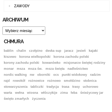
ZAWODY
ARCHIWUM
ARCHIWUM
CHMURA
bablin
chalin
czołpino
deska sup
jaracz
jesień
kajaki
kiszewo
korona wielkopolski
korona zachodu polski
korony zachodu polski
kowanówko
misjonarze świętej rodziny
monar
msza
msza św.
msza święta
nadleśnictwo
nordic walking
nw
oborniki
ocs
punkt widokowy
radzim
rajd
rowokół
rożnowice
rożnowo
smołdzino
stobnica
stowarzyszenia
tabliczki
tradycja
trasa
trasy
uchorowo
warta
wełna
wiosna
włóczykije
zima
łeba
śnieżycowy jar
święto zmarłych
życzenia