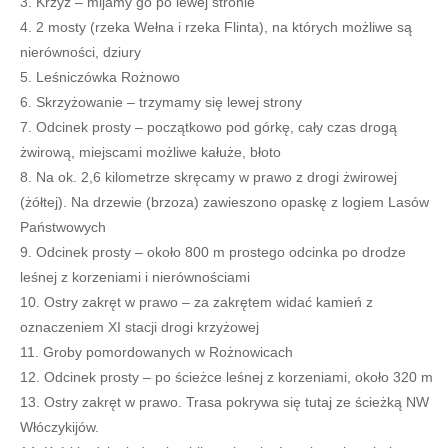
Krzyż – mijamy go po lewej stronie
2 mosty (rzeka Wełna i rzeka Flinta), na których możliwe są
nierówności, dziury
Leśniczówka Rożnowo
Skrzyżowanie – trzymamy się lewej strony
Odcinek prosty – początkowo pod górkę, cały czas drogą
żwirową, miejscami możliwe kałuże, błoto
Na ok. 2,6 kilometrze skręcamy w prawo z drogi żwirowej
(żółtej). Na drzewie (brzoza) zawieszono opaskę z logiem Lasów
Państwowych
Odcinek prosty – około 800 m prostego odcinka po drodze
leśnej z korzeniami i nierównościami
Ostry zakręt w prawo – za zakrętem widać kamień z
oznaczeniem XI stacji drogi krzyżowej
Groby pomordowanych w Rożnowicach
Odcinek prosty – po ścieżce leśnej z korzeniami, około 320 m
Ostry zakręt w prawo. Trasa pokrywa się tutaj ze ścieżką NW
Włóczykijów.