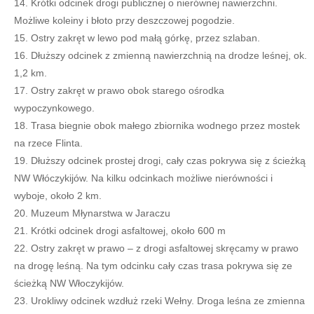
Krótki odcinek drogi publicznej o nierównej nawierzchni.
Możliwe koleiny i błoto przy deszczowej pogodzie.
Ostry zakręt w lewo pod małą górkę, przez szlaban.
Dłuższy odcinek z zmienną nawierzchnią na drodze leśnej, ok.
1,2 km.
Ostry zakręt w prawo obok starego ośrodka
wypoczynkowego.
Trasa biegnie obok małego zbiornika wodnego przez mostek
na rzece Flinta.
Dłuższy odcinek prostej drogi, cały czas pokrywa się z ścieżką
NW Włóczykijów. Na kilku odcinkach możliwe nierówności i
wyboje, około 2 km.
Muzeum Młynarstwa w Jaraczu
Krótki odcinek drogi asfaltowej, około 600 m
Ostry zakręt w prawo – z drogi asfaltowej skręcamy w prawo
na drogę leśną. Na tym odcinku cały czas trasa pokrywa się ze
ścieżką NW Włoczykijów.
Urokliwy odcinek wzdłuż rzeki Wełny. Droga leśna ze zmienna