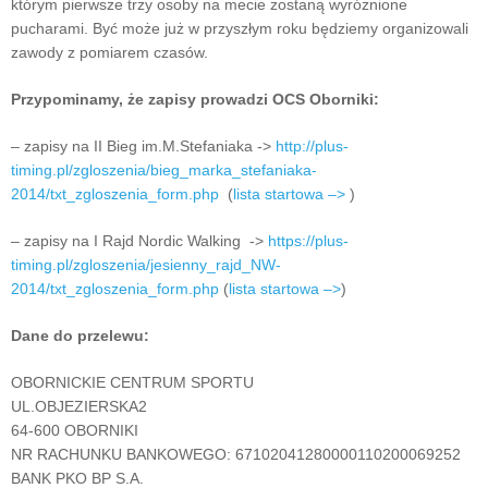
którym pierwsze trzy osoby na mecie zostaną wyróżnione
pucharami. Być może już w przyszłym roku będziemy organizowali
zawody z pomiarem czasów.
Przypominamy, że zapisy prowadzi OCS Oborniki:
– zapisy na II Bieg im.M.Stefaniaka ->
http://plus-
timing.pl/zgloszenia/bieg_marka_stefaniaka-
2014/txt_zgloszenia_form.php
(
lista startowa –>
)
– zapisy na I Rajd Nordic Walking ->
https://plus-
timing.pl/zgloszenia/jesienny_rajd_NW-
2014/txt_zgloszenia_form.php
(
lista startowa –>
)
Dane do przelewu:
OBORNICKIE CENTRUM SPORTU
UL.OBJEZIERSKA2
64-600 OBORNIKI
NR RACHUNKU BANKOWEGO: 67102041280000110200069252
BANK PKO BP S.A.