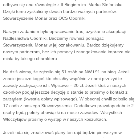
odbywa się ona równolegle z II Biegiem im. Marka Stefaniaka.
Dzięki temu zyskaliśmy dwóch bardzo ważnych partnerów:
Stowarzyszenie Monar oraz OCS Oborniki.
Naszym zadaniem było opracowanie tras, uzyskanie akceptacji
Nadleśnictwa Oborniki. Będziemy również pomagać
Stowarzyszeniu Monar w jej oznakowaniu. Bardzo dziękujemy
naszym partnerom, bez ich pomocy i zaangażowania impreza nie
miała by takiego charakteru.
Na dziś wiemy, że zgłosiło się 51 osób na NW i 91 na bieg. Jeżeli
znacie jeszcze kogoś kto chciałby wspólnie z nami przeżyć te
zawody zachęcajcie ich. Wpisowe – 20 zł. Jeżeli ktoś z naszych
członków podjął jeszcze decyzję o starcie to prosimy o kontakt z
zarządem (kwestia opłaty wpisowego). W obecnej chwili zgłosiło się
17 osób z naszego Stowarzyszenia. Dodatkowo prawdopodobnie 2
osoby będą pełniły obowiązki na mecie zawodów. Wszystkich
Włóczykijów prosimy o występ w naszych koszulkach.
Jeżeli uda się zrealizować plany ten rajd będzie pierwszym w