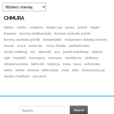
ARCHIWUM
CHMURA
bablin
chalin
czołpino
deska sup
jaracz
jesień
kajaki
kiszewo
korona wielkopolski
korona zachodu polski
korony zachodu polski
kowanówko
misjonarze świętej rodziny
monar
msza
msza św.
msza święta
nadleśnictwo
nordic walking
nw
oborniki
ocs
punkt widokowy
radzim
rajd
rowokół
rożnowice
rożnowo
smołdzino
stobnica
stowarzyszenia
tabliczki
tradycja
trasa
trasy
uchorowo
warta
wełna
wiosna
włóczykije
zima
łeba
śnieżycowy jar
święto zmarłych
życzenia