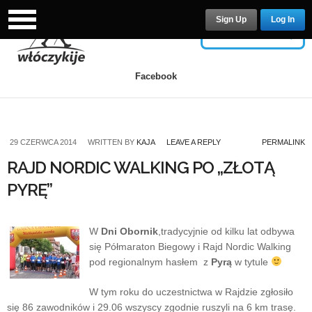
Sign Up
Log In
USERNAME
Facebook
PASSWORD
29 CZERWCA 2014
WRITTEN BY
KAJA
LEAVE A REPLY
PERMALINK
RAJD NORDIC WALKING PO „ZŁOTĄ
PYRĘ”
Remember Me
W
Dni Obornik
,tradycyjnie od kilku lat odbywa
się Półmaraton Biegowy i Rajd Nordic Walking
pod regionalnym hasłem z
Pyrą
w tytule
Lost your password?
/
Register
W tym roku do uczestnictwa w Rajdzie zgłosiło
się 86 zawodników i 29.06 wszyscy zgodnie ruszyli na 6 km trasę.