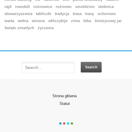
rajd
rowokół
rożnowice
rożnowo
smołdzino
stobnica
stowarzyszenia
tabliczki
tradycja
trasa
trasy
uchorowo
warta
wełna
wiosna
włóczykije
zima
łeba
śnieżycowy jar
święto zmarłych
życzenia
Strona główna
Statut