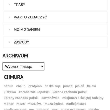
TRASY
WARTO ZOBACZYĆ
MOIM ZDANIEM
ZAWODY
ARCHIWUM
ARCHIWUM
CHMURA
bablin
chalin
czołpino
deska sup
jaracz
jesień
kajaki
kiszewo
korona wielkopolski
korona zachodu polski
korony zachodu polski
kowanówko
misjonarze świętej rodziny
monar
msza
msza św.
msza święta
nadleśnictwo
nordic walking
nw
oborniki
ocs
punkt widokowy
radzim