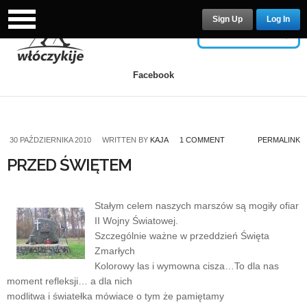
Sign Up
Log In
USERNAME
Facebook
PASSWORD
30 PAŹDZIERNIKA 2010
WRITTEN BY
KAJA
1 COMMENT
PERMALINK
PRZED ŚWIĘTEM
Remember Me
Stałym celem naszych marszów są mogiły ofiar
II Wojny Światowej.
Szczególnie ważne w przeddzień Święta
Zmarłych
Kolorowy las i wymowna cisza…To dla nas
Lost your password?
/
Register
moment refleksji… a dla nich
modlitwa i światełka mówiace o tym że pamiętamy