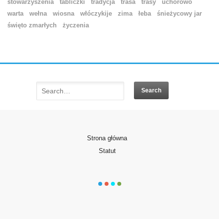
stowarzyszenia
tabliczki
tradycja
trasa
trasy
uchorowo
warta
wełna
wiosna
włóczykije
zima
łeba
śnieżycowy jar
święto zmarłych
życzenia
Strona główna
Statut