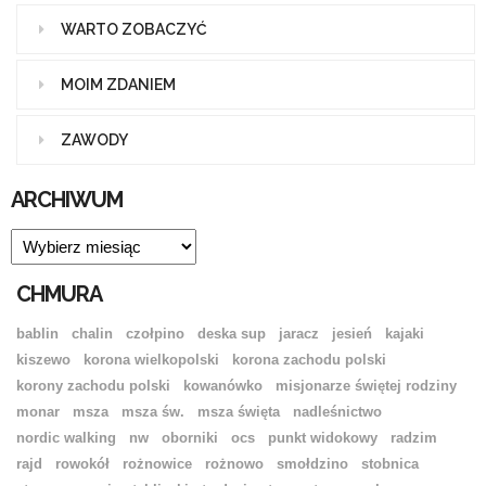
WARTO ZOBACZYĆ
MOIM ZDANIEM
ZAWODY
ARCHIWUM
ARCHIWUM
CHMURA
bablin
chalin
czołpino
deska sup
jaracz
jesień
kajaki
kiszewo
korona wielkopolski
korona zachodu polski
korony zachodu polski
kowanówko
misjonarze świętej rodziny
monar
msza
msza św.
msza święta
nadleśnictwo
nordic walking
nw
oborniki
ocs
punkt widokowy
radzim
rajd
rowokół
rożnowice
rożnowo
smołdzino
stobnica