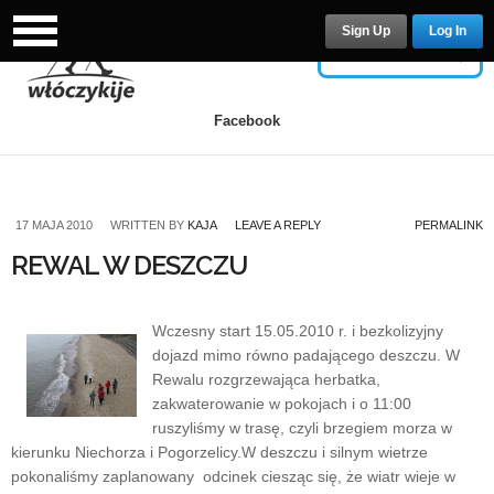
Sign Up
Log In
USERNAME
Facebook
PASSWORD
17 MAJA 2010
WRITTEN BY
KAJA
LEAVE A REPLY
PERMALINK
REWAL W DESZCZU
Remember Me
Wczesny start 15.05.2010 r. i bezkolizyjny
dojazd mimo równo padającego deszczu. W
Rewalu rozgrzewająca herbatka,
zakwaterowanie w pokojach i o 11:00
ruszyliśmy w trasę, czyli brzegiem morza w
Lost your password?
/
Register
kierunku Niechorza i Pogorzelicy.W deszczu i silnym wietrze
pokonaliśmy zaplanowany odcinek ciesząc się, że wiatr wieje w