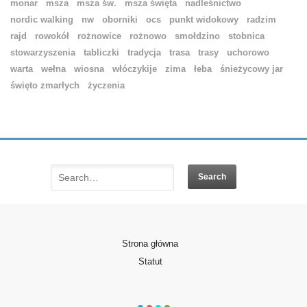
monar
msza
msza św.
msza święta
nadleśnictwo
nordic walking
nw
oborniki
ocs
punkt widokowy
radzim
rajd
rowokół
rożnowice
rożnowo
smołdzino
stobnica
stowarzyszenia
tabliczki
tradycja
trasa
trasy
uchorowo
warta
wełna
wiosna
włóczykije
zima
łeba
śnieżycowy jar
święto zmarłych
życzenia
Strona główna
Statut