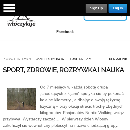
Sign Up
Log In
USERNAME
Facebook
PASSWORD
19 KWIETNIA 2009
WRITTEN BY
KAJA
LEAVE A REPLY
PERMALINK
SPORT, ZDROWIE, ROZRYWKA I NAUKA
Remember Me
Od 7 miesięcy w każdą sobotę grupa
„chodzących z kijami” spotyka się by pokonać
kolejne kilometry , a dbając o swoją tężyznę
fizyczną – przy okazji stracić trochę zbędnych
kilogramów. Pasjonatów Nordic Walking wciąż
Lost your password?
/
Register
przybywa. Wystarczy zacząć… W pierwszy dzień Wiosny
zakończył się wewnętrzny plebiscyt na nazwę chodzącej grupy.