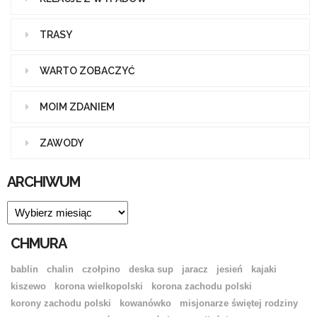
TRASY
WARTO ZOBACZYĆ
MOIM ZDANIEM
ZAWODY
ARCHIWUM
ARCHIWUM
CHMURA
bablin
chalin
czołpino
deska sup
jaracz
jesień
kajaki
kiszewo
korona wielkopolski
korona zachodu polski
korony zachodu polski
kowanówko
misjonarze świętej rodziny