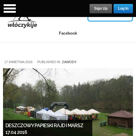
Sign Up
Log In
USERNAME
Facebook
PASSWORD
17 KWIETNIA 2016
PUBLISHED IN:
ZAWODY
Remember Me
Lost your password?
/
Register
DESZCZOWY PAPIESKI RAJD I MARSZ
17.04 2016