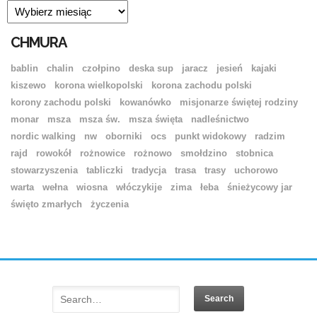
ARCHIWUM
CHMURA
bablin
chalin
czołpino
deska sup
jaracz
jesień
kajaki
kiszewo
korona wielkopolski
korona zachodu polski
korony zachodu polski
kowanówko
misjonarze świętej rodziny
monar
msza
msza św.
msza święta
nadleśnictwo
nordic walking
nw
oborniki
ocs
punkt widokowy
radzim
rajd
rowokół
rożnowice
rożnowo
smołdzino
stobnica
stowarzyszenia
tabliczki
tradycja
trasa
trasy
uchorowo
warta
wełna
wiosna
włóczykije
zima
łeba
śnieżycowy jar
święto zmarłych
życzenia