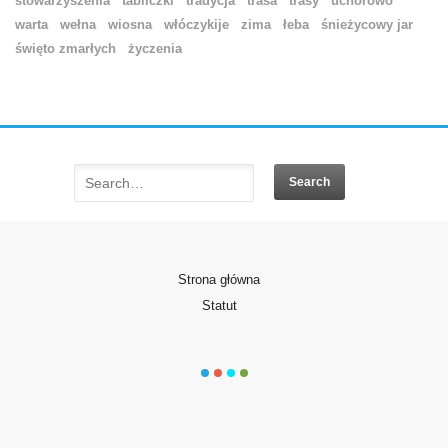
stowarzyszenia
tabliczki
tradycja
trasa
trasy
uchorowo
warta
wełna
wiosna
włóczykije
zima
łeba
śnieżycowy jar
święto zmarłych
życzenia
Strona główna
Statut