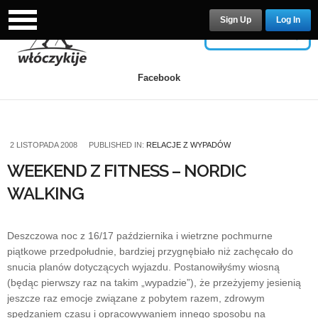
Sign Up
Log In
USERNAME
Facebook
PASSWORD
2 LISTOPADA 2008
PUBLISHED IN:
RELACJE Z WYPADÓW
WEEKEND Z FITNESS – NORDIC
WALKING
Remember Me
Deszczowa noc z 16/17 października i wietrzne pochmurne
piątkowe przedpołudnie, bardziej przygnębiało niż zachęcało do
snucia planów dotyczących wyjazdu. Postanowiłyśmy wiosną
(będąc pierwszy raz na takim „wypadzie”), że przeżyjemy jesienią
Lost your password?
/
Register
jeszcze raz emocje związane z pobytem razem, zdrowym
spędzaniem czasu i opracowywaniem innego sposobu na