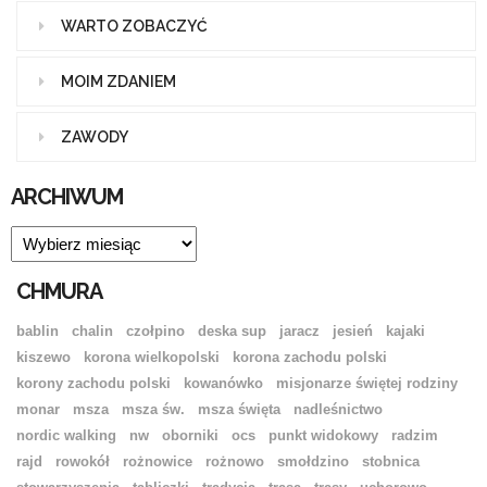
WARTO ZOBACZYĆ
MOIM ZDANIEM
ZAWODY
ARCHIWUM
ARCHIWUM
CHMURA
bablin
chalin
czołpino
deska sup
jaracz
jesień
kajaki
kiszewo
korona wielkopolski
korona zachodu polski
korony zachodu polski
kowanówko
misjonarze świętej rodziny
monar
msza
msza św.
msza święta
nadleśnictwo
nordic walking
nw
oborniki
ocs
punkt widokowy
radzim
rajd
rowokół
rożnowice
rożnowo
smołdzino
stobnica