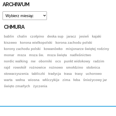
ARCHIWUM
ARCHIWUM
CHMURA
bablin
chalin
czołpino
deska sup
jaracz
jesień
kajaki
kiszewo
korona wielkopolski
korona zachodu polski
korony zachodu polski
kowanówko
misjonarze świętej rodziny
monar
msza
msza św.
msza święta
nadleśnictwo
nordic walking
nw
oborniki
ocs
punkt widokowy
radzim
rajd
rowokół
rożnowice
rożnowo
smołdzino
stobnica
stowarzyszenia
tabliczki
tradycja
trasa
trasy
uchorowo
warta
wełna
wiosna
włóczykije
zima
łeba
śnieżycowy jar
święto zmarłych
życzenia