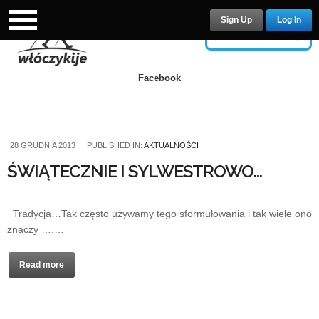
Sign Up
Log In
USERNAME
Facebook
PASSWORD
28 GRUDNIA 2013
PUBLISHED IN:
AKTUALNOŚCI
ŚWIĄTECZNIE I SYLWESTROWO…
Remember Me
Tradycja…Tak często używamy tego sformułowania i tak wiele ono
znaczy ….…
Read more
Lost your password?
/
Register