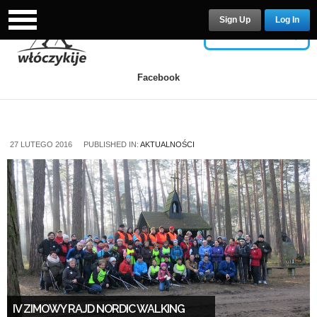
Sign Up
Log In
USERNAME
Facebook
PASSWORD
27 LUTEGO 2016
PUBLISHED IN:
AKTUALNOŚCI
Remember Me
Lost your password?
/
Register
IV ZIMOWY RAJD NORDIC WALKING