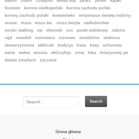
bablin
chalin
czołpino
deska sup
jaracz
jesień
kajaki
kiszewo
korona wielkopolski
korona zachodu polski
korony zachodu polski
kowanówko
misjonarze świętej rodziny
monar
msza
msza św.
msza święta
nadleśnictwo
nordic walking
nw
oborniki
ocs
punkt widokowy
radzim
rajd
rowokół
rożnowice
rożnowo
smołdzino
stobnica
stowarzyszenia
tabliczki
tradycja
trasa
trasy
uchorowo
warta
wełna
wiosna
włóczykije
zima
łeba
śnieżycowy jar
święto zmarłych
życzenia
Strona główna