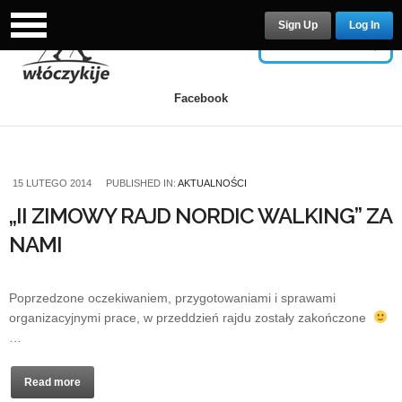
Sign Up
Log In
USERNAME
Facebook
PASSWORD
15 LUTEGO 2014
PUBLISHED IN:
AKTUALNOŚCI
„II ZIMOWY RAJD NORDIC WALKING” ZA
NAMI
Remember Me
Poprzedzone oczekiwaniem, przygotowaniami i sprawami
organizacyjnymi prace, w przeddzień rajdu zostały zakończone
…
Lost your password?
/
Register
Read more