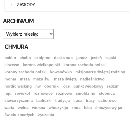
ZAWODY
ARCHIWUM
ARCHIWUM
CHMURA
bablin
chalin
czołpino
deska sup
jaracz
jesień
kajaki
kiszewo
korona wielkopolski
korona zachodu polski
korony zachodu polski
kowanówko
misjonarze świętej rodziny
monar
msza
msza św.
msza święta
nadleśnictwo
nordic walking
nw
oborniki
ocs
punkt widokowy
radzim
rajd
rowokół
rożnowice
rożnowo
smołdzino
stobnica
stowarzyszenia
tabliczki
tradycja
trasa
trasy
uchorowo
warta
wełna
wiosna
włóczykije
zima
łeba
śnieżycowy jar
święto zmarłych
życzenia