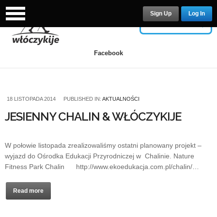
Sign Up
Log In
USERNAME
Facebook
PASSWORD
18 LISTOPADA 2014
PUBLISHED IN:
AKTUALNOŚCI
JESIENNY CHALIN & WŁÓCZYKIJE
Remember Me
W połowie listopada zrealizowaliśmy ostatni planowany projekt –
wyjazd do Ośrodka Edukacji Przyrodniczej w Chalinie. Nature
Fitness Park Chalin http://www.ekoedukacja.com.pl/chalin/…
Read more
Lost your password?
/
Register