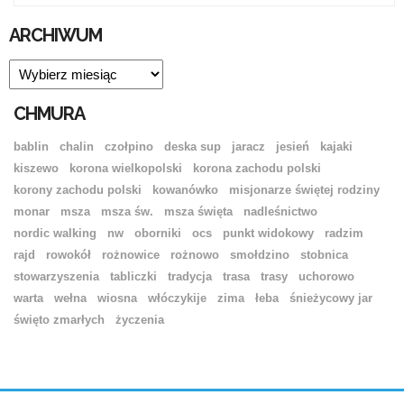
ARCHIWUM
ARCHIWUM
CHMURA
bablin
chalin
czołpino
deska sup
jaracz
jesień
kajaki
kiszewo
korona wielkopolski
korona zachodu polski
korony zachodu polski
kowanówko
misjonarze świętej rodziny
monar
msza
msza św.
msza święta
nadleśnictwo
nordic walking
nw
oborniki
ocs
punkt widokowy
radzim
rajd
rowokół
rożnowice
rożnowo
smołdzino
stobnica
stowarzyszenia
tabliczki
tradycja
trasa
trasy
uchorowo
warta
wełna
wiosna
włóczykije
zima
łeba
śnieżycowy jar
święto zmarłych
życzenia