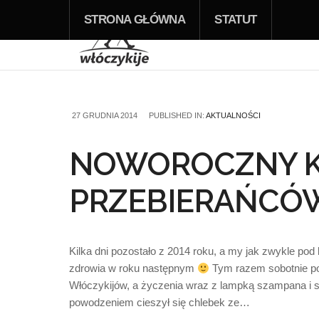
STRONA GŁÓWNA
STATUT
27 GRUDNIA 2014
PUBLISHED IN:
AKTUALNOŚCI
NOWOROCZNY 
PRZEBIERAŃCÓ
Kilka dni pozostało z 2014 roku, a my jak zwykle po
zdrowia w roku następnym
Tym razem sobotnie po
Włóczykijów, a życzenia wraz z lampką szampana i sł
powodzeniem cieszył się chlebek ze…