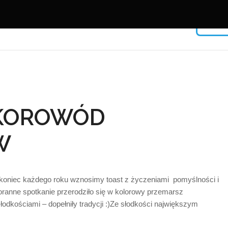
Facebook
KOROWÓD
USERNAME
W
PASSWORD
d koniec każdego roku wznosimy toast z życzeniami pomyślności i
ranne spotkanie przerodziło się w kolorowy przemarsz
Remember Me
odkościami – dopełniły tradycji :)Ze słodkości największym