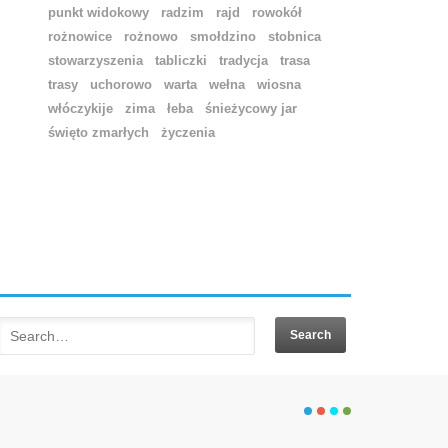
punkt widokowy
radzim
rajd
rowokół
rożnowice
rożnowo
smołdzino
stobnica
stowarzyszenia
tabliczki
tradycja
trasa
trasy
uchorowo
warta
wełna
wiosna
włóczykije
zima
łeba
śnieżycowy jar
święto zmarłych
życzenia