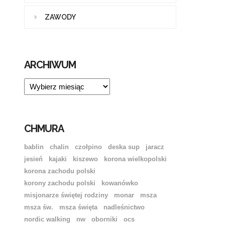
ZAWODY
ARCHIWUM
ARCHIWUM
CHMURA
bablin
chalin
czołpino
deska sup
jaracz
jesień
kajaki
kiszewo
korona wielkopolski
korona zachodu polski
korony zachodu polski
kowanówko
misjonarze świętej rodziny
monar
msza
msza św.
msza święta
nadleśnictwo
nordic walking
nw
oborniki
ocs