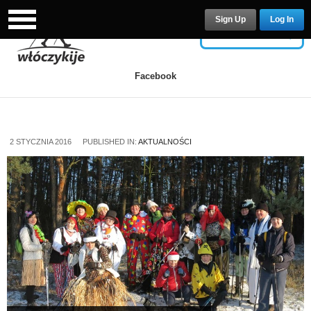
Sign Up
Log In
USERNAME
Facebook
PASSWORD
2 STYCZNIA 2016
PUBLISHED IN:
AKTUALNOŚCI
Remember Me
Lost your password?
/
Register