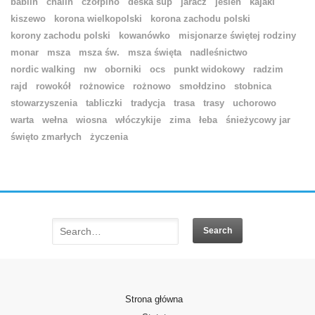
bablin
chalin
czołpino
deska sup
jaracz
jesień
kajaki
kiszewo
korona wielkopolski
korona zachodu polski
korony zachodu polski
kowanówko
misjonarze świętej rodziny
monar
msza
msza św.
msza święta
nadleśnictwo
nordic walking
nw
oborniki
ocs
punkt widokowy
radzim
rajd
rowokół
rożnowice
rożnowo
smołdzino
stobnica
stowarzyszenia
tabliczki
tradycja
trasa
trasy
uchorowo
warta
wełna
wiosna
włóczykije
zima
łeba
śnieżycowy jar
święto zmarłych
życzenia
Strona główna