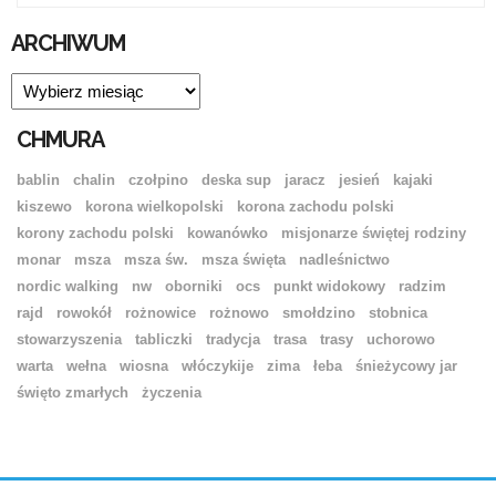
ARCHIWUM
ARCHIWUM
CHMURA
bablin
chalin
czołpino
deska sup
jaracz
jesień
kajaki
kiszewo
korona wielkopolski
korona zachodu polski
korony zachodu polski
kowanówko
misjonarze świętej rodziny
monar
msza
msza św.
msza święta
nadleśnictwo
nordic walking
nw
oborniki
ocs
punkt widokowy
radzim
rajd
rowokół
rożnowice
rożnowo
smołdzino
stobnica
stowarzyszenia
tabliczki
tradycja
trasa
trasy
uchorowo
warta
wełna
wiosna
włóczykije
zima
łeba
śnieżycowy jar
święto zmarłych
życzenia