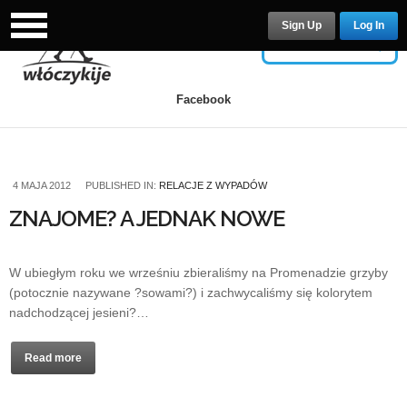
Sign Up
Log In
USERNAME
Facebook
PASSWORD
4 MAJA 2012
PUBLISHED IN:
RELACJE Z WYPADÓW
ZNAJOME? A JEDNAK NOWE
Remember Me
W ubiegłym roku we wrześniu zbieraliśmy na Promenadzie grzyby
(potocznie nazywane ?sowami?) i zachwycaliśmy się kolorytem
nadchodzącej jesieni?…
Read more
Lost your password?
/
Register