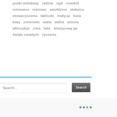
punkt widokowy
radzim
rajd
rowokół
rożnowice
rożnowo
smołdzino
stobnica
stowarzyszenia
tabliczki
tradycja
trasa
trasy
uchorowo
warta
wełna
wiosna
włóczykije
zima
łeba
śnieżycowy jar
święto zmarłych
życzenia