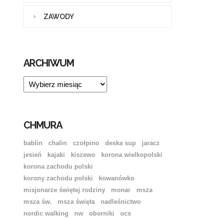
ZAWODY
ARCHIWUM
ARCHIWUM
CHMURA
bablin
chalin
czołpino
deska sup
jaracz
jesień
kajaki
kiszewo
korona wielkopolski
korona zachodu polski
korony zachodu polski
kowanówko
misjonarze świętej rodziny
monar
msza
msza św.
msza święta
nadleśnictwo
nordic walking
nw
oborniki
ocs