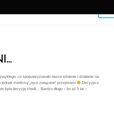
Facebook
I…
USERNAME
zwykłego, co spopularyzowało nasze istnienie i działanie na
PASSWORD
h jednak mieliśmy „ręce związane” przepisami
Decyzja o
 była decyzją chwili… Bardzo długo – bo aż 5 lat –
Remember Me